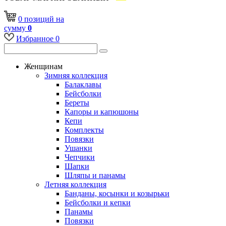
0
позиций
на
сумму
0
Избранное
0
Женщинам
Зимняя коллекция
Балаклавы
Бейсболки
Береты
Капоры и капюшоны
Кепи
Комплекты
Повязки
Ушанки
Чепчики
Шапки
Шляпы и панамы
Летняя коллекция
Банданы, косынки и козырьки
Бейсболки и кепки
Панамы
Повязки