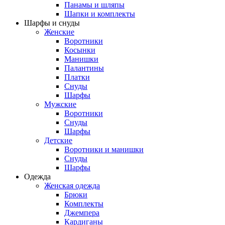
Панамы и шляпы
Шапки и комплекты
Шарфы и снуды
Женские
Воротники
Косынки
Манишки
Палантины
Платки
Снуды
Шарфы
Мужские
Воротники
Снуды
Шарфы
Детские
Воротники и манишки
Снуды
Шарфы
Одежда
Женская одежда
Брюки
Комплекты
Джемпера
Кардиганы