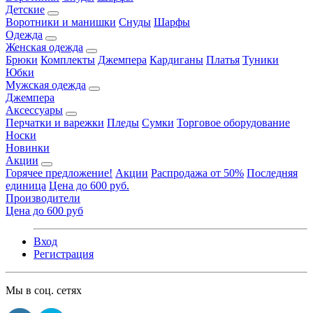
Детские
Воротники и манишки
Снуды
Шарфы
Одежда
Женская одежда
Брюки
Комплекты
Джемпера
Кардиганы
Платья
Туники
Юбки
Мужская одежда
Джемпера
Аксессуары
Перчатки и варежки
Пледы
Сумки
Торговое оборудование
Носки
Новинки
Акции
Горячее предложение!
Акции
Распродажа от 50%
Последняя
единица
Цена до 600 руб.
Производители
Цена до 600 руб
Вход
Регистрация
Мы в соц. сетях