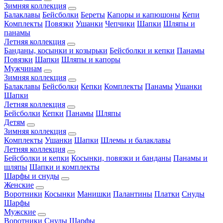
Зимняя коллекция
Балаклавы
Бейсболки
Береты
Капоры и капюшоны
Кепи
Комплекты
Повязки
Ушанки
Чепчики
Шапки
Шляпы и
панамы
Летняя коллекция
Банданы, косынки и козырьки
Бейсболки и кепки
Панамы
Повязки
Шапки
Шляпы и капоры
Мужчинам
Зимняя коллекция
Балаклавы
Бейсболки
Кепки
Комплекты
Панамы
Ушанки
Шапки
Летняя коллекция
Бейсболки
Кепки
Панамы
Шляпы
Детям
Зимняя коллекция
Комплекты
Ушанки
Шапки
Шлемы и балаклавы
Летняя коллекция
Бейсболки и кепки
Косынки, повязки и банданы
Панамы и
шляпы
Шапки и комплекты
Шарфы и снуды
Женские
Воротники
Косынки
Манишки
Палантины
Платки
Снуды
Шарфы
Мужские
Воротники
Снуды
Шарфы