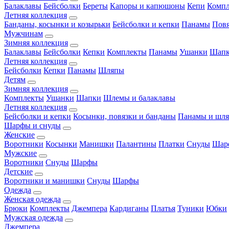
Балаклавы
Бейсболки
Береты
Капоры и капюшоны
Кепи
Комп
Летняя коллекция
Банданы, косынки и козырьки
Бейсболки и кепки
Панамы
Пов
Мужчинам
Зимняя коллекция
Балаклавы
Бейсболки
Кепки
Комплекты
Панамы
Ушанки
Шап
Летняя коллекция
Бейсболки
Кепки
Панамы
Шляпы
Детям
Зимняя коллекция
Комплекты
Ушанки
Шапки
Шлемы и балаклавы
Летняя коллекция
Бейсболки и кепки
Косынки, повязки и банданы
Панамы и шл
Шарфы и снуды
Женские
Воротники
Косынки
Манишки
Палантины
Платки
Снуды
Шар
Мужские
Воротники
Снуды
Шарфы
Детские
Воротники и манишки
Снуды
Шарфы
Одежда
Женская одежда
Брюки
Комплекты
Джемпера
Кардиганы
Платья
Туники
Юбки
Мужская одежда
Джемпера