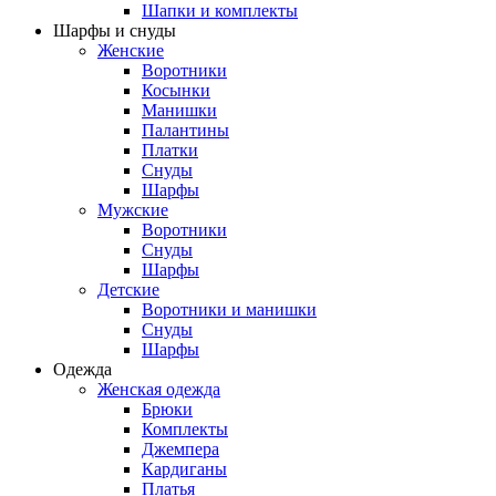
Шапки и комплекты
Шарфы и снуды
Женские
Воротники
Косынки
Манишки
Палантины
Платки
Снуды
Шарфы
Мужские
Воротники
Снуды
Шарфы
Детские
Воротники и манишки
Снуды
Шарфы
Одежда
Женская одежда
Брюки
Комплекты
Джемпера
Кардиганы
Платья