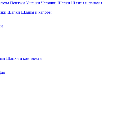
лекты
Повязки
Ушанки
Чепчики
Шапки
Шляпы и панамы
язки
Шапки
Шляпы и капоры
ки
япы
Шапки и комплекты
фы