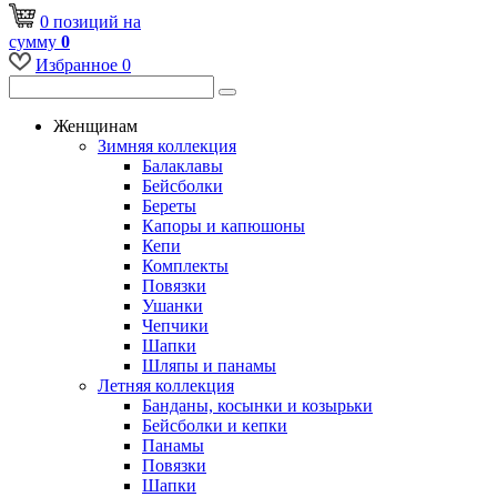
0
позиций
на
сумму
0
Избранное
0
Женщинам
Зимняя коллекция
Балаклавы
Бейсболки
Береты
Капоры и капюшоны
Кепи
Комплекты
Повязки
Ушанки
Чепчики
Шапки
Шляпы и панамы
Летняя коллекция
Банданы, косынки и козырьки
Бейсболки и кепки
Панамы
Повязки
Шапки