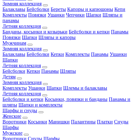
Зимняя коллекция
Балаклавы
Бейсболки
Береты
Капоры и капюшоны
Кепи
Комплекты
Повязки
Ушанки
Чепчики
Шапки
Шляпы и
панамы
Летняя коллекция
Банданы, косынки и козырьки
Бейсболки и кепки
Панамы
Повязки
Шапки
Шляпы и капоры
Мужчинам
Зимняя коллекция
Балаклавы
Бейсболки
Кепки
Комплекты
Панамы
Ушанки
Шапки
Летняя коллекция
Бейсболки
Кепки
Панамы
Шляпы
Детям
Зимняя коллекция
Комплекты
Ушанки
Шапки
Шлемы и балаклавы
Летняя коллекция
Бейсболки и кепки
Косынки, повязки и банданы
Панамы и
шляпы
Шапки и комплекты
Шарфы и снуды
Женские
Воротники
Косынки
Манишки
Палантины
Платки
Снуды
Шарфы
Мужские
Воротники
Снуды
Шарфы