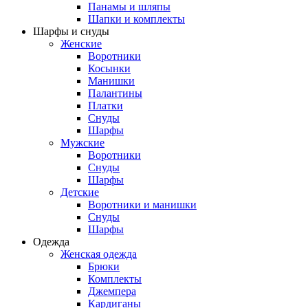
Панамы и шляпы
Шапки и комплекты
Шарфы и снуды
Женские
Воротники
Косынки
Манишки
Палантины
Платки
Снуды
Шарфы
Мужские
Воротники
Снуды
Шарфы
Детские
Воротники и манишки
Снуды
Шарфы
Одежда
Женская одежда
Брюки
Комплекты
Джемпера
Кардиганы