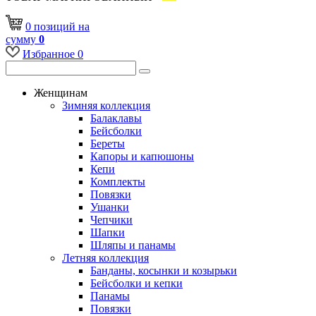
0
позиций
на
сумму
0
Избранное
0
Женщинам
Зимняя коллекция
Балаклавы
Бейсболки
Береты
Капоры и капюшоны
Кепи
Комплекты
Повязки
Ушанки
Чепчики
Шапки
Шляпы и панамы
Летняя коллекция
Банданы, косынки и козырьки
Бейсболки и кепки
Панамы
Повязки