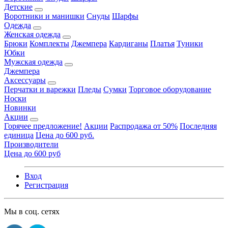
Детские
Воротники и манишки
Снуды
Шарфы
Одежда
Женская одежда
Брюки
Комплекты
Джемпера
Кардиганы
Платья
Туники
Юбки
Мужская одежда
Джемпера
Аксессуары
Перчатки и варежки
Пледы
Сумки
Торговое оборудование
Носки
Новинки
Акции
Горячее предложение!
Акции
Распродажа от 50%
Последняя
единица
Цена до 600 руб.
Производители
Цена до 600 руб
Вход
Регистрация
Мы в соц. сетях