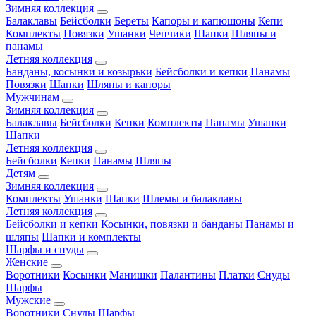
Зимняя коллекция
Балаклавы
Бейсболки
Береты
Капоры и капюшоны
Кепи
Комплекты
Повязки
Ушанки
Чепчики
Шапки
Шляпы и
панамы
Летняя коллекция
Банданы, косынки и козырьки
Бейсболки и кепки
Панамы
Повязки
Шапки
Шляпы и капоры
Мужчинам
Зимняя коллекция
Балаклавы
Бейсболки
Кепки
Комплекты
Панамы
Ушанки
Шапки
Летняя коллекция
Бейсболки
Кепки
Панамы
Шляпы
Детям
Зимняя коллекция
Комплекты
Ушанки
Шапки
Шлемы и балаклавы
Летняя коллекция
Бейсболки и кепки
Косынки, повязки и банданы
Панамы и
шляпы
Шапки и комплекты
Шарфы и снуды
Женские
Воротники
Косынки
Манишки
Палантины
Платки
Снуды
Шарфы
Мужские
Воротники
Снуды
Шарфы