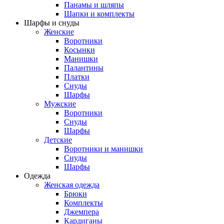
Панамы и шляпы
Шапки и комплекты
Шарфы и снуды
Женские
Воротники
Косынки
Манишки
Палантины
Платки
Снуды
Шарфы
Мужские
Воротники
Снуды
Шарфы
Детские
Воротники и манишки
Снуды
Шарфы
Одежда
Женская одежда
Брюки
Комплекты
Джемпера
Кардиганы