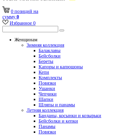
0
позиций
на
сумму
0
Избранное
0
Женщинам
Зимняя коллекция
Балаклавы
Бейсболки
Береты
Капоры и капюшоны
Кепи
Комплекты
Повязки
Ушанки
Чепчики
Шапки
Шляпы и панамы
Летняя коллекция
Банданы, косынки и козырьки
Бейсболки и кепки
Панамы
Повязки