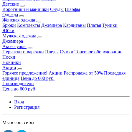
Детские
Воротники и манишки
Снуды
Шарфы
Одежда
Женская одежда
Брюки
Комплекты
Джемпера
Кардиганы
Платья
Туники
Юбки
Мужская одежда
Джемпера
Аксессуары
Перчатки и варежки
Пледы
Сумки
Торговое оборудование
Носки
Новинки
Акции
Горячее предложение!
Акции
Распродажа от 50%
Последняя
единица
Цена до 600 руб.
Производители
Цена до 600 руб
Вход
Регистрация
Мы в соц. сетях