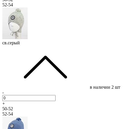
52-54
св.серый
в наличии
2 шт
-
+
50-52
52-54