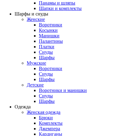
Панамы и шляпы
Шапки и комплекты
Шарфы и снуды
Женские
Воротники
Косынки
Манишки
Палантины
Платки
Снуды
Шарфы
Мужские
Воротники
Снуды
Шарфы
Детские
Воротники и манишки
Снуды
Шарфы
Одежда
Женская одежда
Брюки
Комплекты
Джемпера
Кардиганы