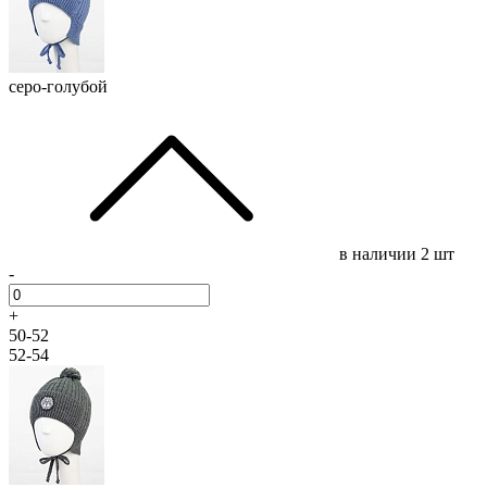
серо-голубой
в наличии
2 шт
-
+
50-52
52-54