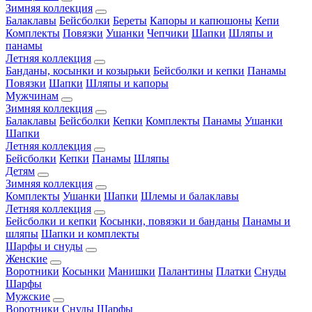
Зимняя коллекция
Балаклавы
Бейсболки
Береты
Капоры и капюшоны
Кепи
Комплекты
Повязки
Ушанки
Чепчики
Шапки
Шляпы и
панамы
Летняя коллекция
Банданы, косынки и козырьки
Бейсболки и кепки
Панамы
Повязки
Шапки
Шляпы и капоры
Мужчинам
Зимняя коллекция
Балаклавы
Бейсболки
Кепки
Комплекты
Панамы
Ушанки
Шапки
Летняя коллекция
Бейсболки
Кепки
Панамы
Шляпы
Детям
Зимняя коллекция
Комплекты
Ушанки
Шапки
Шлемы и балаклавы
Летняя коллекция
Бейсболки и кепки
Косынки, повязки и банданы
Панамы и
шляпы
Шапки и комплекты
Шарфы и снуды
Женские
Воротники
Косынки
Манишки
Палантины
Платки
Снуды
Шарфы
Мужские
Воротники
Снуды
Шарфы