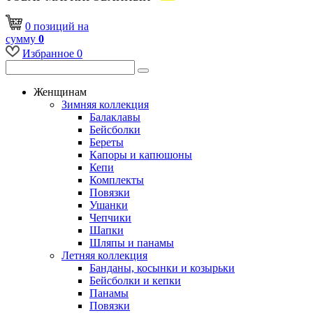
0
позиций
на
сумму
0
Избранное
0
Женщинам
Зимняя коллекция
Балаклавы
Бейсболки
Береты
Капоры и капюшоны
Кепи
Комплекты
Повязки
Ушанки
Чепчики
Шапки
Шляпы и панамы
Летняя коллекция
Банданы, косынки и козырьки
Бейсболки и кепки
Панамы
Повязки