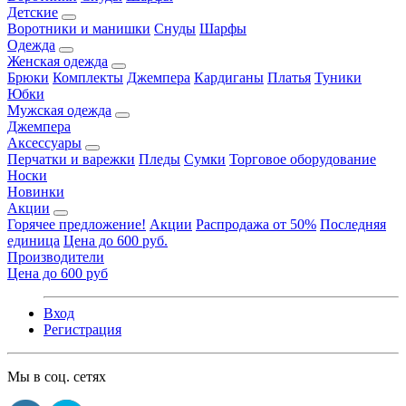
Детские
Воротники и манишки
Снуды
Шарфы
Одежда
Женская одежда
Брюки
Комплекты
Джемпера
Кардиганы
Платья
Туники
Юбки
Мужская одежда
Джемпера
Аксессуары
Перчатки и варежки
Пледы
Сумки
Торговое оборудование
Носки
Новинки
Акции
Горячее предложение!
Акции
Распродажа от 50%
Последняя
единица
Цена до 600 руб.
Производители
Цена до 600 руб
Вход
Регистрация
Мы в соц. сетях