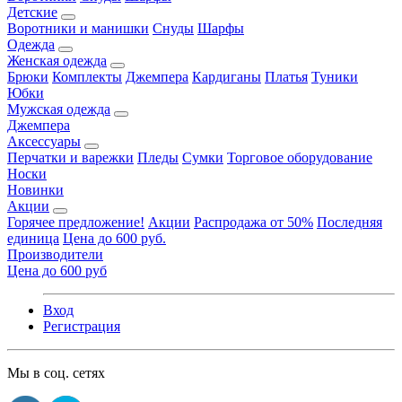
Детские
Воротники и манишки
Снуды
Шарфы
Одежда
Женская одежда
Брюки
Комплекты
Джемпера
Кардиганы
Платья
Туники
Юбки
Мужская одежда
Джемпера
Аксессуары
Перчатки и варежки
Пледы
Сумки
Торговое оборудование
Носки
Новинки
Акции
Горячее предложение!
Акции
Распродажа от 50%
Последняя
единица
Цена до 600 руб.
Производители
Цена до 600 руб
Вход
Регистрация
Мы в соц. сетях