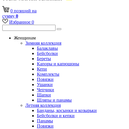
0
позиций
на
сумму
0
Избранное
0
Женщинам
Зимняя коллекция
Балаклавы
Бейсболки
Береты
Капоры и капюшоны
Кепи
Комплекты
Повязки
Ушанки
Чепчики
Шапки
Шляпы и панамы
Летняя коллекция
Банданы, косынки и козырьки
Бейсболки и кепки
Панамы
Повязки