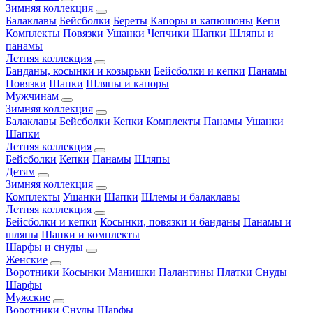
Зимняя коллекция
Балаклавы
Бейсболки
Береты
Капоры и капюшоны
Кепи
Комплекты
Повязки
Ушанки
Чепчики
Шапки
Шляпы и
панамы
Летняя коллекция
Банданы, косынки и козырьки
Бейсболки и кепки
Панамы
Повязки
Шапки
Шляпы и капоры
Мужчинам
Зимняя коллекция
Балаклавы
Бейсболки
Кепки
Комплекты
Панамы
Ушанки
Шапки
Летняя коллекция
Бейсболки
Кепки
Панамы
Шляпы
Детям
Зимняя коллекция
Комплекты
Ушанки
Шапки
Шлемы и балаклавы
Летняя коллекция
Бейсболки и кепки
Косынки, повязки и банданы
Панамы и
шляпы
Шапки и комплекты
Шарфы и снуды
Женские
Воротники
Косынки
Манишки
Палантины
Платки
Снуды
Шарфы
Мужские
Воротники
Снуды
Шарфы