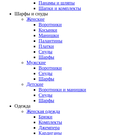
Панамы и шляпы
Шапки и комплекты
Шарфы и снуды
Женские
Воротники
Косынки
Манишки
Палантины
Платки
Снуды
Шарфы
Мужские
Воротники
Снуды
Шарфы
Детские
Воротники и манишки
Снуды
Шарфы
Одежда
Женская одежда
Брюки
Комплекты
Джемпера
Кардиганы