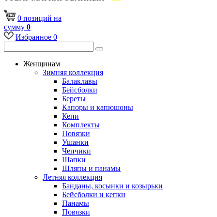
0
позиций
на
сумму
0
Избранное
0
Женщинам
Зимняя коллекция
Балаклавы
Бейсболки
Береты
Капоры и капюшоны
Кепи
Комплекты
Повязки
Ушанки
Чепчики
Шапки
Шляпы и панамы
Летняя коллекция
Банданы, косынки и козырьки
Бейсболки и кепки
Панамы
Повязки