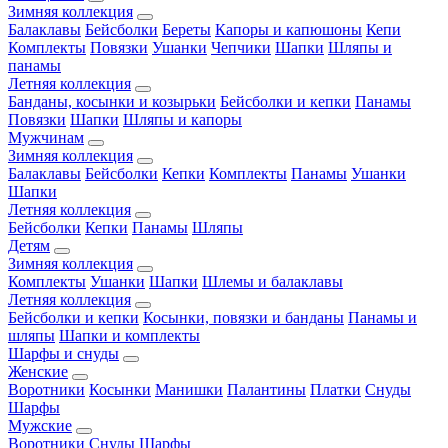
Зимняя коллекция
Балаклавы
Бейсболки
Береты
Капоры и капюшоны
Кепи
Комплекты
Повязки
Ушанки
Чепчики
Шапки
Шляпы и
панамы
Летняя коллекция
Банданы, косынки и козырьки
Бейсболки и кепки
Панамы
Повязки
Шапки
Шляпы и капоры
Мужчинам
Зимняя коллекция
Балаклавы
Бейсболки
Кепки
Комплекты
Панамы
Ушанки
Шапки
Летняя коллекция
Бейсболки
Кепки
Панамы
Шляпы
Детям
Зимняя коллекция
Комплекты
Ушанки
Шапки
Шлемы и балаклавы
Летняя коллекция
Бейсболки и кепки
Косынки, повязки и банданы
Панамы и
шляпы
Шапки и комплекты
Шарфы и снуды
Женские
Воротники
Косынки
Манишки
Палантины
Платки
Снуды
Шарфы
Мужские
Воротники
Снуды
Шарфы