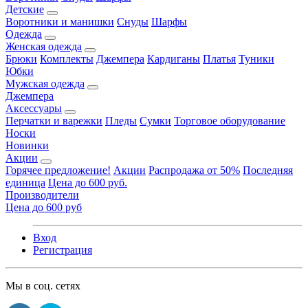
Детские
Воротники и манишки
Снуды
Шарфы
Одежда
Женская одежда
Брюки
Комплекты
Джемпера
Кардиганы
Платья
Туники
Юбки
Мужская одежда
Джемпера
Аксессуары
Перчатки и варежки
Пледы
Сумки
Торговое оборудование
Носки
Новинки
Акции
Горячее предложение!
Акции
Распродажа от 50%
Последняя
единица
Цена до 600 руб.
Производители
Цена до 600 руб
Вход
Регистрация
Мы в соц. сетях