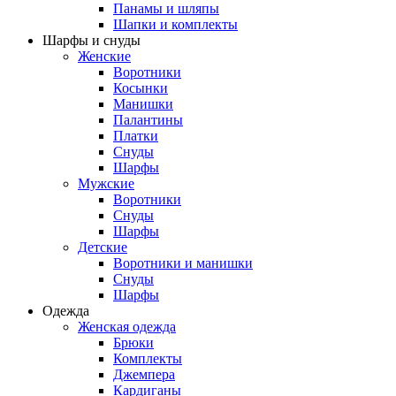
Панамы и шляпы
Шапки и комплекты
Шарфы и снуды
Женские
Воротники
Косынки
Манишки
Палантины
Платки
Снуды
Шарфы
Мужские
Воротники
Снуды
Шарфы
Детские
Воротники и манишки
Снуды
Шарфы
Одежда
Женская одежда
Брюки
Комплекты
Джемпера
Кардиганы