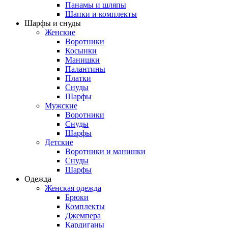
Панамы и шляпы
Шапки и комплекты
Шарфы и снуды
Женские
Воротники
Косынки
Манишки
Палантины
Платки
Снуды
Шарфы
Мужские
Воротники
Снуды
Шарфы
Детские
Воротники и манишки
Снуды
Шарфы
Одежда
Женская одежда
Брюки
Комплекты
Джемпера
Кардиганы