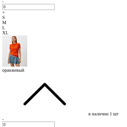
-
+
S
M
L
XL
оранжевый
в наличии
1 шт
-