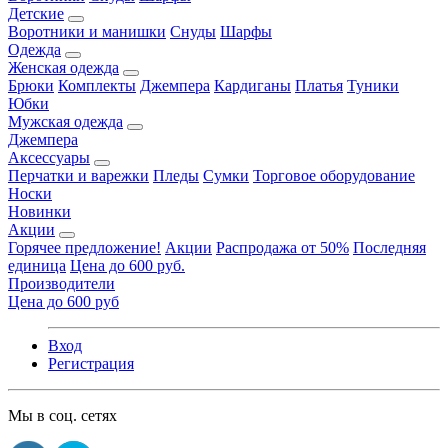
Детские
Воротники и манишки
Снуды
Шарфы
Одежда
Женская одежда
Брюки
Комплекты
Джемпера
Кардиганы
Платья
Туники
Юбки
Мужская одежда
Джемпера
Аксессуары
Перчатки и варежки
Пледы
Сумки
Торговое оборудование
Носки
Новинки
Акции
Горячее предложение!
Акции
Распродажа от 50%
Последняя
единица
Цена до 600 руб.
Производители
Цена до 600 руб
Вход
Регистрация
Мы в соц. сетях