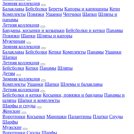
Зимняя коллекция
Балаклавы
Бейсболки
Береты
Капоры и капюшоны
Кепи
Комплекты
Повязки
Ушанки
Чепчики
Шапки
Шляпы и
панамы
Летняя коллекция
Банданы, косынки и козырьки
Бейсболки и кепки
Панамы
Повязки
Шапки
Шляпы и капоры
Мужчинам
Зимняя коллекция
Балаклавы
Бейсболки
Кепки
Комплекты
Панамы
Ушанки
Шапки
Летняя коллекция
Бейсболки
Кепки
Панамы
Шляпы
Детям
Зимняя коллекция
Комплекты
Ушанки
Шапки
Шлемы и балаклавы
Летняя коллекция
Бейсболки и кепки
Косынки, повязки и банданы
Панамы и
шляпы
Шапки и комплекты
Шарфы и снуды
Женские
Воротники
Косынки
Манишки
Палантины
Платки
Снуды
Шарфы
Мужские
Воротники
Снуды
Шарфы