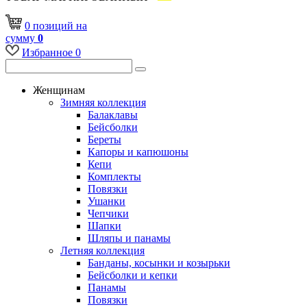
0
позиций
на
сумму
0
Избранное
0
Женщинам
Зимняя коллекция
Балаклавы
Бейсболки
Береты
Капоры и капюшоны
Кепи
Комплекты
Повязки
Ушанки
Чепчики
Шапки
Шляпы и панамы
Летняя коллекция
Банданы, косынки и козырьки
Бейсболки и кепки
Панамы
Повязки