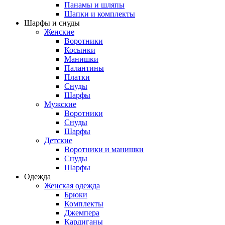
Панамы и шляпы
Шапки и комплекты
Шарфы и снуды
Женские
Воротники
Косынки
Манишки
Палантины
Платки
Снуды
Шарфы
Мужские
Воротники
Снуды
Шарфы
Детские
Воротники и манишки
Снуды
Шарфы
Одежда
Женская одежда
Брюки
Комплекты
Джемпера
Кардиганы