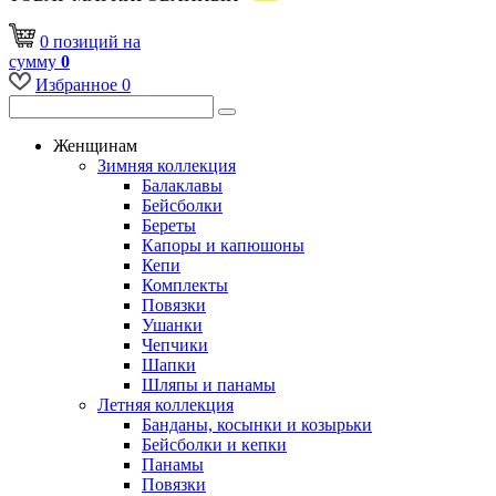
0
позиций
на
сумму
0
Избранное
0
Женщинам
Зимняя коллекция
Балаклавы
Бейсболки
Береты
Капоры и капюшоны
Кепи
Комплекты
Повязки
Ушанки
Чепчики
Шапки
Шляпы и панамы
Летняя коллекция
Банданы, косынки и козырьки
Бейсболки и кепки
Панамы
Повязки