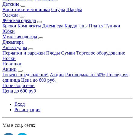
Детские
Воротники и манишки
Снуды
Шарфы
Одежда
Женская одежда
Брюки
Комплекты
Джемпера
Кардиганы
Платья
Туники
Юбки
Мужская одежда
Джемпера
Аксессуары
Перчатки и варежки
Пледы
Сумки
Торговое оборудование
Носки
Новинки
Акции
Горячее предложение!
Акции
Распродажа от 50%
Последняя
единица
Цена до 600 руб.
Производители
Цена до 600 руб
Вход
Регистрация
Мы в соц. сетях