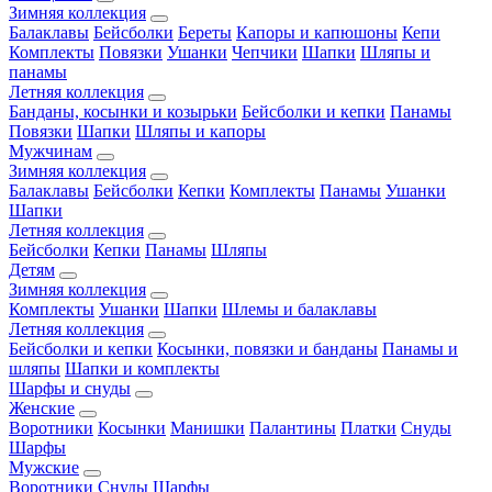
Зимняя коллекция
Балаклавы
Бейсболки
Береты
Капоры и капюшоны
Кепи
Комплекты
Повязки
Ушанки
Чепчики
Шапки
Шляпы и
панамы
Летняя коллекция
Банданы, косынки и козырьки
Бейсболки и кепки
Панамы
Повязки
Шапки
Шляпы и капоры
Мужчинам
Зимняя коллекция
Балаклавы
Бейсболки
Кепки
Комплекты
Панамы
Ушанки
Шапки
Летняя коллекция
Бейсболки
Кепки
Панамы
Шляпы
Детям
Зимняя коллекция
Комплекты
Ушанки
Шапки
Шлемы и балаклавы
Летняя коллекция
Бейсболки и кепки
Косынки, повязки и банданы
Панамы и
шляпы
Шапки и комплекты
Шарфы и снуды
Женские
Воротники
Косынки
Манишки
Палантины
Платки
Снуды
Шарфы
Мужские
Воротники
Снуды
Шарфы