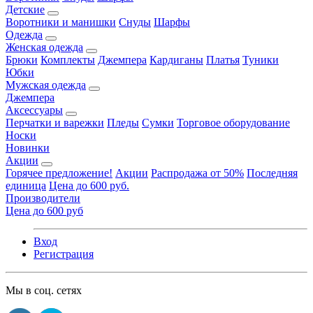
Детские
Воротники и манишки
Снуды
Шарфы
Одежда
Женская одежда
Брюки
Комплекты
Джемпера
Кардиганы
Платья
Туники
Юбки
Мужская одежда
Джемпера
Аксессуары
Перчатки и варежки
Пледы
Сумки
Торговое оборудование
Носки
Новинки
Акции
Горячее предложение!
Акции
Распродажа от 50%
Последняя
единица
Цена до 600 руб.
Производители
Цена до 600 руб
Вход
Регистрация
Мы в соц. сетях