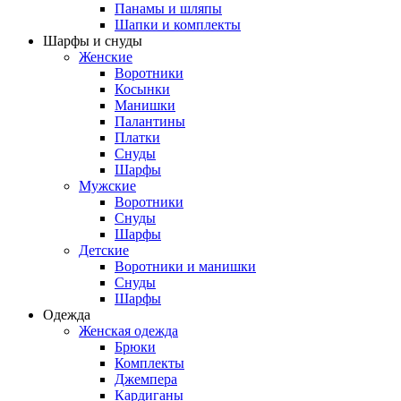
Панамы и шляпы
Шапки и комплекты
Шарфы и снуды
Женские
Воротники
Косынки
Манишки
Палантины
Платки
Снуды
Шарфы
Мужские
Воротники
Снуды
Шарфы
Детские
Воротники и манишки
Снуды
Шарфы
Одежда
Женская одежда
Брюки
Комплекты
Джемпера
Кардиганы