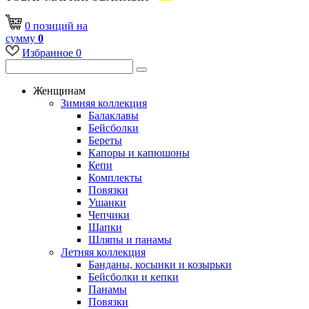
0
позиций
на
сумму
0
Избранное
0
Женщинам
Зимняя коллекция
Балаклавы
Бейсболки
Береты
Капоры и капюшоны
Кепи
Комплекты
Повязки
Ушанки
Чепчики
Шапки
Шляпы и панамы
Летняя коллекция
Банданы, косынки и козырьки
Бейсболки и кепки
Панамы
Повязки