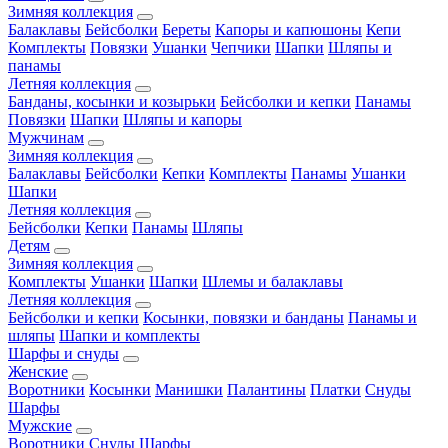
Зимняя коллекция
Балаклавы
Бейсболки
Береты
Капоры и капюшоны
Кепи
Комплекты
Повязки
Ушанки
Чепчики
Шапки
Шляпы и
панамы
Летняя коллекция
Банданы, косынки и козырьки
Бейсболки и кепки
Панамы
Повязки
Шапки
Шляпы и капоры
Мужчинам
Зимняя коллекция
Балаклавы
Бейсболки
Кепки
Комплекты
Панамы
Ушанки
Шапки
Летняя коллекция
Бейсболки
Кепки
Панамы
Шляпы
Детям
Зимняя коллекция
Комплекты
Ушанки
Шапки
Шлемы и балаклавы
Летняя коллекция
Бейсболки и кепки
Косынки, повязки и банданы
Панамы и
шляпы
Шапки и комплекты
Шарфы и снуды
Женские
Воротники
Косынки
Манишки
Палантины
Платки
Снуды
Шарфы
Мужские
Воротники
Снуды
Шарфы