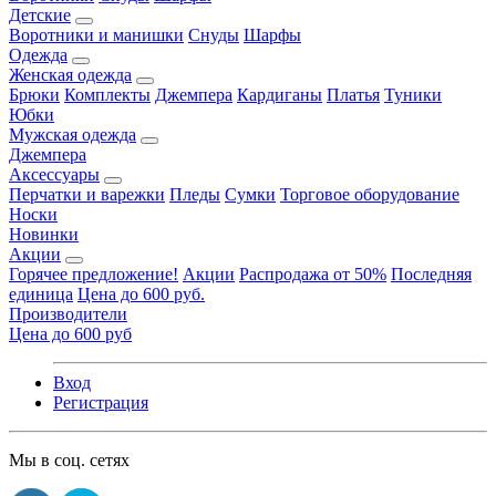
Детские
Воротники и манишки
Снуды
Шарфы
Одежда
Женская одежда
Брюки
Комплекты
Джемпера
Кардиганы
Платья
Туники
Юбки
Мужская одежда
Джемпера
Аксессуары
Перчатки и варежки
Пледы
Сумки
Торговое оборудование
Носки
Новинки
Акции
Горячее предложение!
Акции
Распродажа от 50%
Последняя
единица
Цена до 600 руб.
Производители
Цена до 600 руб
Вход
Регистрация
Мы в соц. сетях