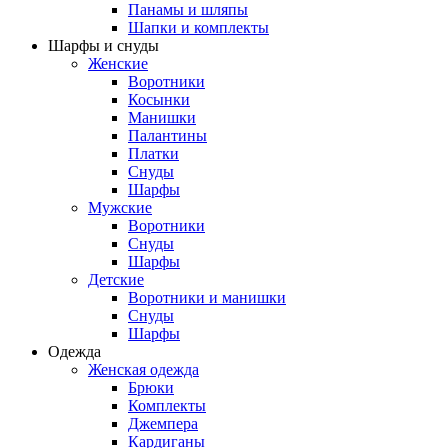
Панамы и шляпы
Шапки и комплекты
Шарфы и снуды
Женские
Воротники
Косынки
Манишки
Палантины
Платки
Снуды
Шарфы
Мужские
Воротники
Снуды
Шарфы
Детские
Воротники и манишки
Снуды
Шарфы
Одежда
Женская одежда
Брюки
Комплекты
Джемпера
Кардиганы