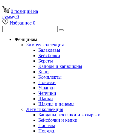
0
позиций
на
сумму
0
Избранное
0
Женщинам
Зимняя коллекция
Балаклавы
Бейсболки
Береты
Капоры и капюшоны
Кепи
Комплекты
Повязки
Ушанки
Чепчики
Шапки
Шляпы и панамы
Летняя коллекция
Банданы, косынки и козырьки
Бейсболки и кепки
Панамы
Повязки