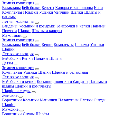
Зимняя коллекция
Балаклавы
Бейсболки
Береты
Капоры и капюшоны
Кепи
Комплекты
Повязки
Ушанки
Чепчики
Шапки
Шляпы и
панамы
Летняя коллекция
Банданы, косынки и козырьки
Бейсболки и кепки
Панамы
Повязки
Шапки
Шляпы и капоры
Мужчинам
Зимняя коллекция
Балаклавы
Бейсболки
Кепки
Комплекты
Панамы
Ушанки
Шапки
Летняя коллекция
Бейсболки
Кепки
Панамы
Шляпы
Детям
Зимняя коллекция
Комплекты
Ушанки
Шапки
Шлемы и балаклавы
Летняя коллекция
Бейсболки и кепки
Косынки, повязки и банданы
Панамы и
шляпы
Шапки и комплекты
Шарфы и снуды
Женские
Воротники
Косынки
Манишки
Палантины
Платки
Снуды
Шарфы
Мужские
Воротники
Снуды
Шарфы