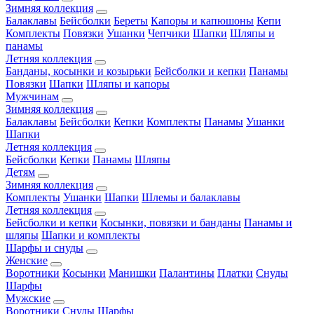
Зимняя коллекция
Балаклавы
Бейсболки
Береты
Капоры и капюшоны
Кепи
Комплекты
Повязки
Ушанки
Чепчики
Шапки
Шляпы и
панамы
Летняя коллекция
Банданы, косынки и козырьки
Бейсболки и кепки
Панамы
Повязки
Шапки
Шляпы и капоры
Мужчинам
Зимняя коллекция
Балаклавы
Бейсболки
Кепки
Комплекты
Панамы
Ушанки
Шапки
Летняя коллекция
Бейсболки
Кепки
Панамы
Шляпы
Детям
Зимняя коллекция
Комплекты
Ушанки
Шапки
Шлемы и балаклавы
Летняя коллекция
Бейсболки и кепки
Косынки, повязки и банданы
Панамы и
шляпы
Шапки и комплекты
Шарфы и снуды
Женские
Воротники
Косынки
Манишки
Палантины
Платки
Снуды
Шарфы
Мужские
Воротники
Снуды
Шарфы