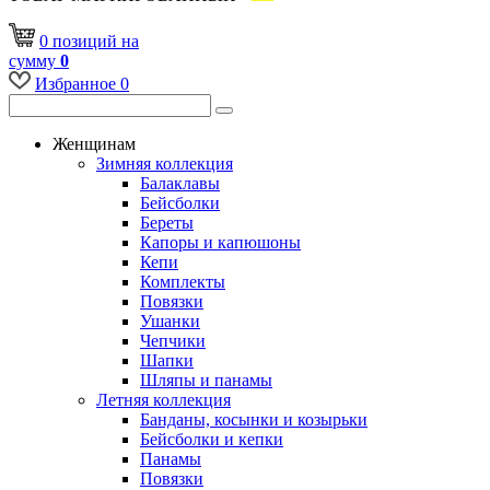
0
позиций
на
сумму
0
Избранное
0
Женщинам
Зимняя коллекция
Балаклавы
Бейсболки
Береты
Капоры и капюшоны
Кепи
Комплекты
Повязки
Ушанки
Чепчики
Шапки
Шляпы и панамы
Летняя коллекция
Банданы, косынки и козырьки
Бейсболки и кепки
Панамы
Повязки