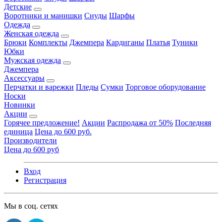
Детские
Воротники и манишки
Снуды
Шарфы
Одежда
Женская одежда
Брюки
Комплекты
Джемпера
Кардиганы
Платья
Туники
Юбки
Мужская одежда
Джемпера
Аксессуары
Перчатки и варежки
Пледы
Сумки
Торговое оборудование
Носки
Новинки
Акции
Горячее предложение!
Акции
Распродажа от 50%
Последняя
единица
Цена до 600 руб.
Производители
Цена до 600 руб
Вход
Регистрация
Мы в соц. сетях