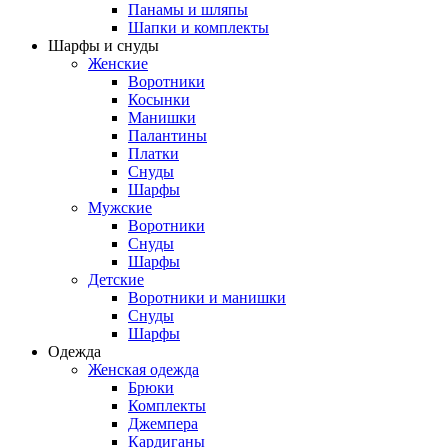
Панамы и шляпы
Шапки и комплекты
Шарфы и снуды
Женские
Воротники
Косынки
Манишки
Палантины
Платки
Снуды
Шарфы
Мужские
Воротники
Снуды
Шарфы
Детские
Воротники и манишки
Снуды
Шарфы
Одежда
Женская одежда
Брюки
Комплекты
Джемпера
Кардиганы