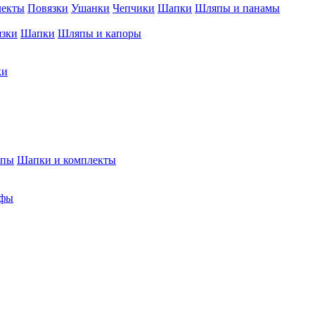
лекты
Повязки
Ушанки
Чепчики
Шапки
Шляпы и панамы
язки
Шапки
Шляпы и капоры
ки
япы
Шапки и комплекты
фы