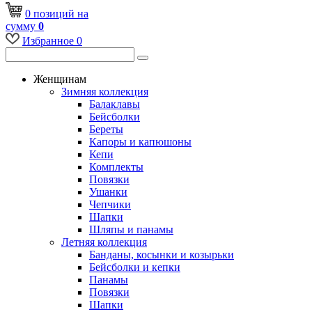
0
позиций
на
сумму
0
Избранное
0
Женщинам
Зимняя коллекция
Балаклавы
Бейсболки
Береты
Капоры и капюшоны
Кепи
Комплекты
Повязки
Ушанки
Чепчики
Шапки
Шляпы и панамы
Летняя коллекция
Банданы, косынки и козырьки
Бейсболки и кепки
Панамы
Повязки
Шапки