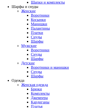
Шапки и комплекты
Шарфы и снуды
Женские
Воротники
Косынки
Манишки
Палантины
Платки
Снуды
Шарфы
Мужские
Воротники
Снуды
Шарфы
Детские
Воротники и манишки
Снуды
Шарфы
Одежда
Женская одежда
Брюки
Комплекты
Джемпера
Кардиганы
Платья