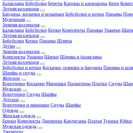
Балаклавы
Бейсболки
Береты
Капоры и капюшоны
Кепи
Комп
Летняя коллекция
Банданы, косынки и козырьки
Бейсболки и кепки
Панамы
Пов
Мужчинам
Зимняя коллекция
Балаклавы
Бейсболки
Кепки
Комплекты
Панамы
Ушанки
Шап
Летняя коллекция
Бейсболки
Кепки
Панамы
Шляпы
Детям
Зимняя коллекция
Комплекты
Ушанки
Шапки
Шлемы и балаклавы
Летняя коллекция
Бейсболки и кепки
Косынки, повязки и банданы
Панамы и шл
Шарфы и снуды
Женские
Воротники
Косынки
Манишки
Палантины
Платки
Снуды
Шар
Мужские
Воротники
Снуды
Шарфы
Детские
Воротники и манишки
Снуды
Шарфы
Одежда
Женская одежда
Брюки
Комплекты
Джемпера
Кардиганы
Платья
Туники
Юбки
Мужская одежда
Джемпера