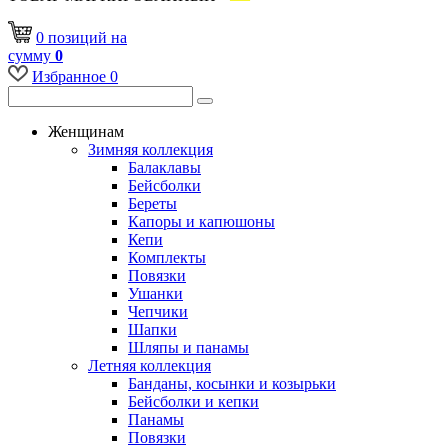
0
позиций
на
сумму
0
Избранное
0
Женщинам
Зимняя коллекция
Балаклавы
Бейсболки
Береты
Капоры и капюшоны
Кепи
Комплекты
Повязки
Ушанки
Чепчики
Шапки
Шляпы и панамы
Летняя коллекция
Банданы, косынки и козырьки
Бейсболки и кепки
Панамы
Повязки