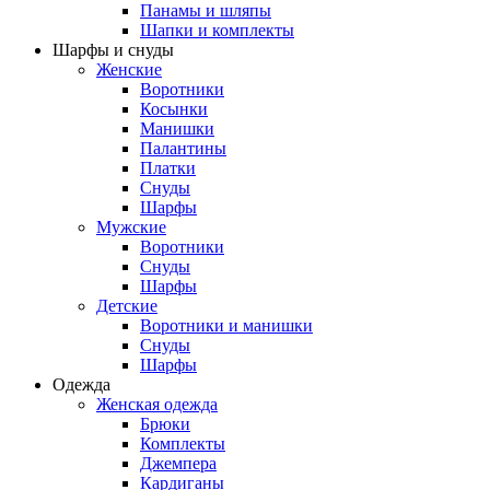
Панамы и шляпы
Шапки и комплекты
Шарфы и снуды
Женские
Воротники
Косынки
Манишки
Палантины
Платки
Снуды
Шарфы
Мужские
Воротники
Снуды
Шарфы
Детские
Воротники и манишки
Снуды
Шарфы
Одежда
Женская одежда
Брюки
Комплекты
Джемпера
Кардиганы