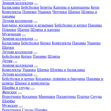
Зимняя коллекция
Балаклавы
Бейсболки
Береты
Капоры и капюшоны
Кепи
Комплекты
Повязки
Ушанки
Чепчики
Шапки
Шляпы и
панамы
Летняя коллекция
Банданы, косынки и козырьки
Бейсболки и кепки
Панамы
Повязки
Шапки
Шляпы и капоры
Мужчинам
Зимняя коллекция
Балаклавы
Бейсболки
Кепки
Комплекты
Панамы
Ушанки
Шапки
Летняя коллекция
Бейсболки
Кепки
Панамы
Шляпы
Детям
Зимняя коллекция
Комплекты
Ушанки
Шапки
Шлемы и балаклавы
Летняя коллекция
Бейсболки и кепки
Косынки, повязки и банданы
Панамы и
шляпы
Шапки и комплекты
Шарфы и снуды
Женские
Воротники
Косынки
Манишки
Палантины
Платки
Снуды
Шарфы
Мужские
Воротники
Снуды
Шарфы