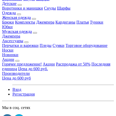
Детские
Воротники и манишки
Снуды
Шарфы
Одежда
Женская одежда
Брюки
Комплекты
Джемпера
Кардиганы
Платья
Туники
Юбки
Мужская одежда
Джемпера
Аксессуары
Перчатки и варежки
Пледы
Сумки
Торговое оборудование
Носки
Новинки
Акции
Горячее предложение!
Акции
Распродажа от 50%
Последняя
единица
Цена до 600 руб.
Производители
Цена до 600 руб
Вход
Регистрация
Мы в соц. сетях