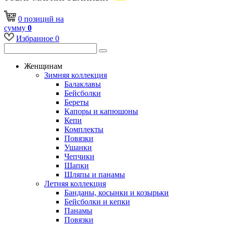
0
позиций
на
сумму
0
Избранное
0
Женщинам
Зимняя коллекция
Балаклавы
Бейсболки
Береты
Капоры и капюшоны
Кепи
Комплекты
Повязки
Ушанки
Чепчики
Шапки
Шляпы и панамы
Летняя коллекция
Банданы, косынки и козырьки
Бейсболки и кепки
Панамы
Повязки