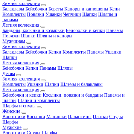
Зимняя коллекция
Балаклавы
Бейсболки
Береты
Капоры и капюшоны
Кепи
Комплекты
Повязки
Ушанки
Чепчики
Шапки
Шляпы и
панамы
Летняя коллекция
Банданы, косынки и козырьки
Бейсболки и кепки
Панамы
Повязки
Шапки
Шляпы и капоры
Мужчинам
Зимняя коллекция
Балаклавы
Бейсболки
Кепки
Комплекты
Панамы
Ушанки
Шапки
Летняя коллекция
Бейсболки
Кепки
Панамы
Шляпы
Детям
Зимняя коллекция
Комплекты
Ушанки
Шапки
Шлемы и балаклавы
Летняя коллекция
Бейсболки и кепки
Косынки, повязки и банданы
Панамы и
шляпы
Шапки и комплекты
Шарфы и снуды
Женские
Воротники
Косынки
Манишки
Палантины
Платки
Снуды
Шарфы
Мужские
Воротники
Снуды
Шарфы