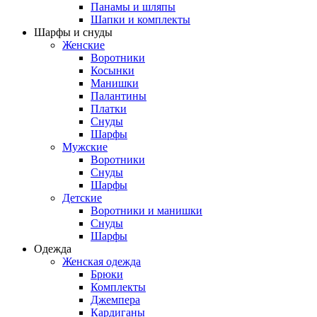
Панамы и шляпы
Шапки и комплекты
Шарфы и снуды
Женские
Воротники
Косынки
Манишки
Палантины
Платки
Снуды
Шарфы
Мужские
Воротники
Снуды
Шарфы
Детские
Воротники и манишки
Снуды
Шарфы
Одежда
Женская одежда
Брюки
Комплекты
Джемпера
Кардиганы