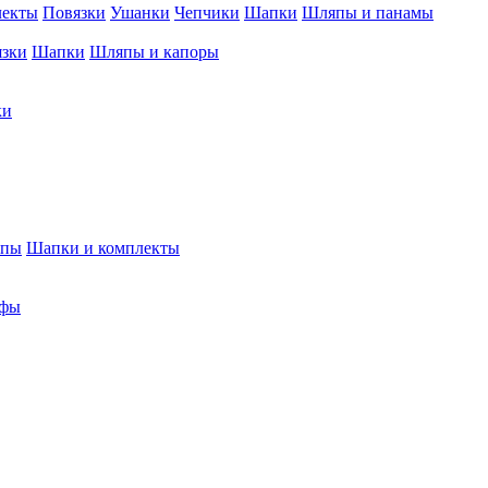
лекты
Повязки
Ушанки
Чепчики
Шапки
Шляпы и панамы
язки
Шапки
Шляпы и капоры
ки
япы
Шапки и комплекты
фы