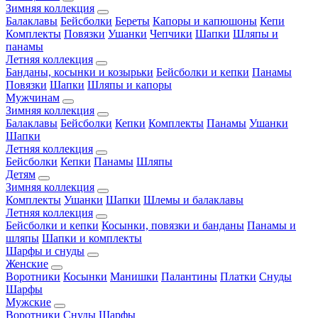
Зимняя коллекция
Балаклавы
Бейсболки
Береты
Капоры и капюшоны
Кепи
Комплекты
Повязки
Ушанки
Чепчики
Шапки
Шляпы и
панамы
Летняя коллекция
Банданы, косынки и козырьки
Бейсболки и кепки
Панамы
Повязки
Шапки
Шляпы и капоры
Мужчинам
Зимняя коллекция
Балаклавы
Бейсболки
Кепки
Комплекты
Панамы
Ушанки
Шапки
Летняя коллекция
Бейсболки
Кепки
Панамы
Шляпы
Детям
Зимняя коллекция
Комплекты
Ушанки
Шапки
Шлемы и балаклавы
Летняя коллекция
Бейсболки и кепки
Косынки, повязки и банданы
Панамы и
шляпы
Шапки и комплекты
Шарфы и снуды
Женские
Воротники
Косынки
Манишки
Палантины
Платки
Снуды
Шарфы
Мужские
Воротники
Снуды
Шарфы