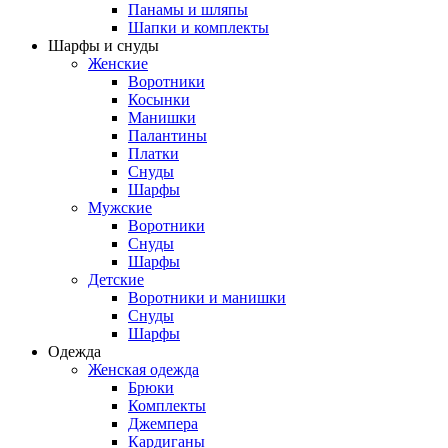
Панамы и шляпы
Шапки и комплекты
Шарфы и снуды
Женские
Воротники
Косынки
Манишки
Палантины
Платки
Снуды
Шарфы
Мужские
Воротники
Снуды
Шарфы
Детские
Воротники и манишки
Снуды
Шарфы
Одежда
Женская одежда
Брюки
Комплекты
Джемпера
Кардиганы