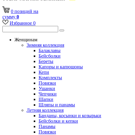
0
позиций
на
сумму
0
Избранное
0
Женщинам
Зимняя коллекция
Балаклавы
Бейсболки
Береты
Капоры и капюшоны
Кепи
Комплекты
Повязки
Ушанки
Чепчики
Шапки
Шляпы и панамы
Летняя коллекция
Банданы, косынки и козырьки
Бейсболки и кепки
Панамы
Повязки