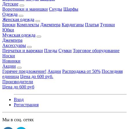
Детские
Воротники и манишки
Снуды
Шарфы
Одежда
Женская одежда
Брюки
Комплекты
Джемпера
Кардиганы
Платья
Туники
Юбки
Мужская одежда
Джемпера
Аксессуары
Перчатки и варежки
Пледы
Сумки
Торговое оборудование
Носки
Новинки
Акции
Горячее предложение!
Акции
Распродажа от 50%
Последняя
единица
Цена до 600 руб.
Производители
Цена до 600 руб
Вход
Регистрация
Мы в соц. сетях