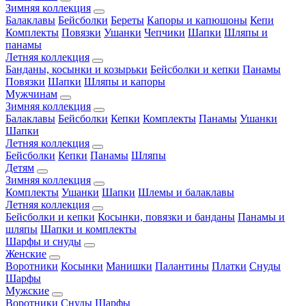
Зимняя коллекция
Балаклавы
Бейсболки
Береты
Капоры и капюшоны
Кепи
Комплекты
Повязки
Ушанки
Чепчики
Шапки
Шляпы и
панамы
Летняя коллекция
Банданы, косынки и козырьки
Бейсболки и кепки
Панамы
Повязки
Шапки
Шляпы и капоры
Мужчинам
Зимняя коллекция
Балаклавы
Бейсболки
Кепки
Комплекты
Панамы
Ушанки
Шапки
Летняя коллекция
Бейсболки
Кепки
Панамы
Шляпы
Детям
Зимняя коллекция
Комплекты
Ушанки
Шапки
Шлемы и балаклавы
Летняя коллекция
Бейсболки и кепки
Косынки, повязки и банданы
Панамы и
шляпы
Шапки и комплекты
Шарфы и снуды
Женские
Воротники
Косынки
Манишки
Палантины
Платки
Снуды
Шарфы
Мужские
Воротники
Снуды
Шарфы