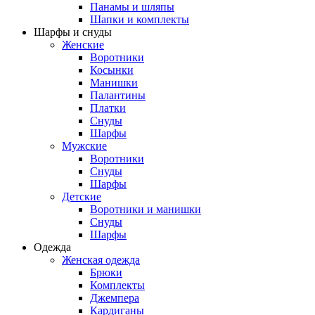
Панамы и шляпы
Шапки и комплекты
Шарфы и снуды
Женские
Воротники
Косынки
Манишки
Палантины
Платки
Снуды
Шарфы
Мужские
Воротники
Снуды
Шарфы
Детские
Воротники и манишки
Снуды
Шарфы
Одежда
Женская одежда
Брюки
Комплекты
Джемпера
Кардиганы