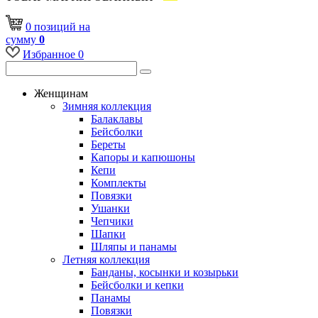
0
позиций
на
сумму
0
Избранное
0
Женщинам
Зимняя коллекция
Балаклавы
Бейсболки
Береты
Капоры и капюшоны
Кепи
Комплекты
Повязки
Ушанки
Чепчики
Шапки
Шляпы и панамы
Летняя коллекция
Банданы, косынки и козырьки
Бейсболки и кепки
Панамы
Повязки