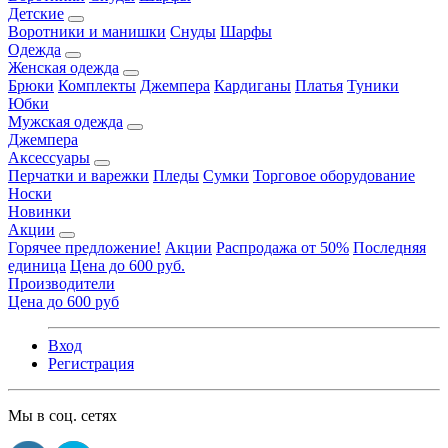
Детские
Воротники и манишки
Снуды
Шарфы
Одежда
Женская одежда
Брюки
Комплекты
Джемпера
Кардиганы
Платья
Туники
Юбки
Мужская одежда
Джемпера
Аксессуары
Перчатки и варежки
Пледы
Сумки
Торговое оборудование
Носки
Новинки
Акции
Горячее предложение!
Акции
Распродажа от 50%
Последняя
единица
Цена до 600 руб.
Производители
Цена до 600 руб
Вход
Регистрация
Мы в соц. сетях