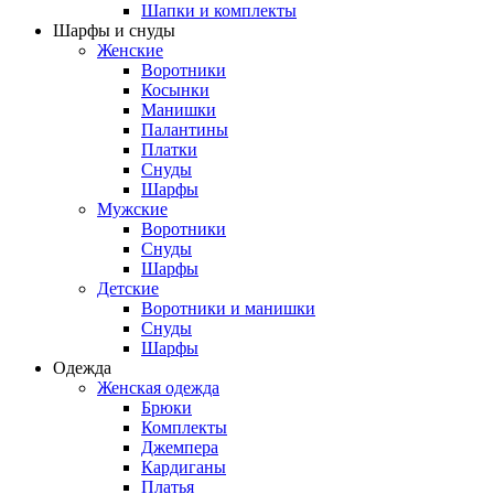
Шапки и комплекты
Шарфы и снуды
Женские
Воротники
Косынки
Манишки
Палантины
Платки
Снуды
Шарфы
Мужские
Воротники
Снуды
Шарфы
Детские
Воротники и манишки
Снуды
Шарфы
Одежда
Женская одежда
Брюки
Комплекты
Джемпера
Кардиганы
Платья