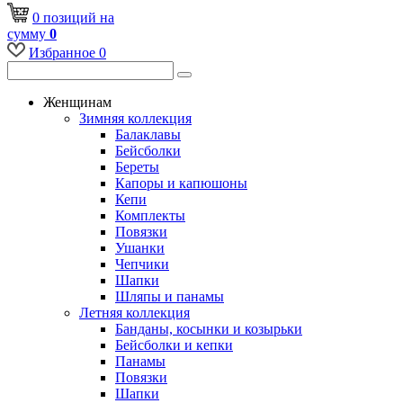
0
позиций
на
сумму
0
Избранное
0
Женщинам
Зимняя коллекция
Балаклавы
Бейсболки
Береты
Капоры и капюшоны
Кепи
Комплекты
Повязки
Ушанки
Чепчики
Шапки
Шляпы и панамы
Летняя коллекция
Банданы, косынки и козырьки
Бейсболки и кепки
Панамы
Повязки
Шапки