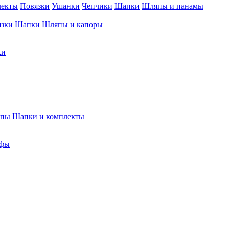
лекты
Повязки
Ушанки
Чепчики
Шапки
Шляпы и панамы
язки
Шапки
Шляпы и капоры
ки
япы
Шапки и комплекты
фы