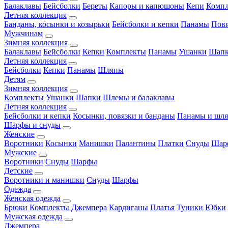
Балаклавы
Бейсболки
Береты
Капоры и капюшоны
Кепи
Комп
Летняя коллекция
Банданы, косынки и козырьки
Бейсболки и кепки
Панамы
Пов
Мужчинам
Зимняя коллекция
Балаклавы
Бейсболки
Кепки
Комплекты
Панамы
Ушанки
Шап
Летняя коллекция
Бейсболки
Кепки
Панамы
Шляпы
Детям
Зимняя коллекция
Комплекты
Ушанки
Шапки
Шлемы и балаклавы
Летняя коллекция
Бейсболки и кепки
Косынки, повязки и банданы
Панамы и шл
Шарфы и снуды
Женские
Воротники
Косынки
Манишки
Палантины
Платки
Снуды
Шар
Мужские
Воротники
Снуды
Шарфы
Детские
Воротники и манишки
Снуды
Шарфы
Одежда
Женская одежда
Брюки
Комплекты
Джемпера
Кардиганы
Платья
Туники
Юбки
Мужская одежда
Джемпера