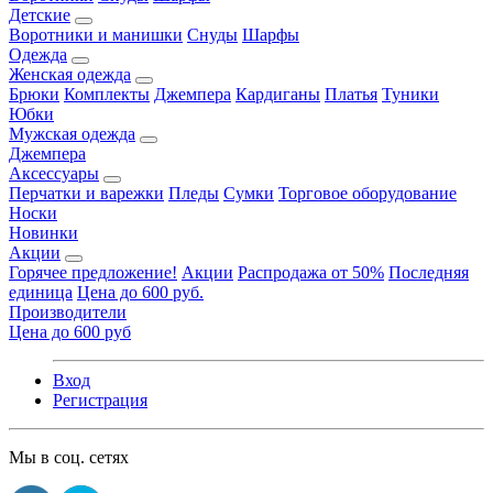
Детские
Воротники и манишки
Снуды
Шарфы
Одежда
Женская одежда
Брюки
Комплекты
Джемпера
Кардиганы
Платья
Туники
Юбки
Мужская одежда
Джемпера
Аксессуары
Перчатки и варежки
Пледы
Сумки
Торговое оборудование
Носки
Новинки
Акции
Горячее предложение!
Акции
Распродажа от 50%
Последняя
единица
Цена до 600 руб.
Производители
Цена до 600 руб
Вход
Регистрация
Мы в соц. сетях