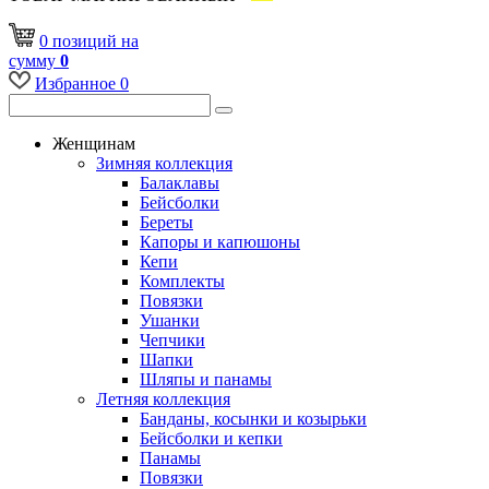
0
позиций
на
сумму
0
Избранное
0
Женщинам
Зимняя коллекция
Балаклавы
Бейсболки
Береты
Капоры и капюшоны
Кепи
Комплекты
Повязки
Ушанки
Чепчики
Шапки
Шляпы и панамы
Летняя коллекция
Банданы, косынки и козырьки
Бейсболки и кепки
Панамы
Повязки