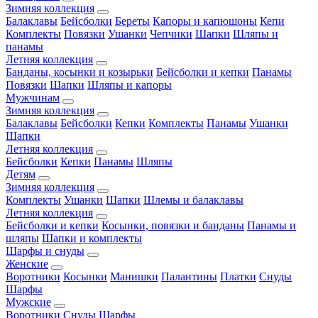
Зимняя коллекция
Балаклавы
Бейсболки
Береты
Капоры и капюшоны
Кепи
Комплекты
Повязки
Ушанки
Чепчики
Шапки
Шляпы и
панамы
Летняя коллекция
Банданы, косынки и козырьки
Бейсболки и кепки
Панамы
Повязки
Шапки
Шляпы и капоры
Мужчинам
Зимняя коллекция
Балаклавы
Бейсболки
Кепки
Комплекты
Панамы
Ушанки
Шапки
Летняя коллекция
Бейсболки
Кепки
Панамы
Шляпы
Детям
Зимняя коллекция
Комплекты
Ушанки
Шапки
Шлемы и балаклавы
Летняя коллекция
Бейсболки и кепки
Косынки, повязки и банданы
Панамы и
шляпы
Шапки и комплекты
Шарфы и снуды
Женские
Воротники
Косынки
Манишки
Палантины
Платки
Снуды
Шарфы
Мужские
Воротники
Снуды
Шарфы