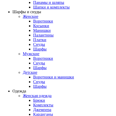
Панамы и шляпы
Шапки и комплекты
Шарфы и снуды
Женские
Воротники
Косынки
Манишки
Палантины
Платки
Снуды
Шарфы
Мужские
Воротники
Снуды
Шарфы
Детские
Воротники и манишки
Снуды
Шарфы
Одежда
Женская одежда
Брюки
Комплекты
Джемпера
Кардиганы