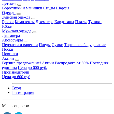
Детские
Воротники и манишки
Снуды
Шарфы
Одежда
Женская одежда
Брюки
Комплекты
Джемпера
Кардиганы
Платья
Туники
Юбки
Мужская одежда
Джемпера
Аксессуары
Перчатки и варежки
Пледы
Сумки
Торговое оборудование
Носки
Новинки
Акции
Горячее предложение!
Акции
Распродажа от 50%
Последняя
единица
Цена до 600 руб.
Производители
Цена до 600 руб
Вход
Регистрация
Мы в соц. сетях