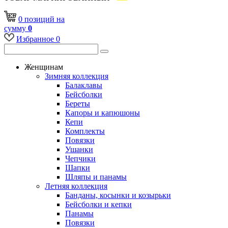
0
позиций
на
сумму
0
Избранное
0
Женщинам
Зимняя коллекция
Балаклавы
Бейсболки
Береты
Капоры и капюшоны
Кепи
Комплекты
Повязки
Ушанки
Чепчики
Шапки
Шляпы и панамы
Летняя коллекция
Банданы, косынки и козырьки
Бейсболки и кепки
Панамы
Повязки