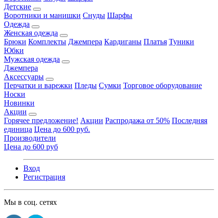
Детские
Воротники и манишки
Снуды
Шарфы
Одежда
Женская одежда
Брюки
Комплекты
Джемпера
Кардиганы
Платья
Туники
Юбки
Мужская одежда
Джемпера
Аксессуары
Перчатки и варежки
Пледы
Сумки
Торговое оборудование
Носки
Новинки
Акции
Горячее предложение!
Акции
Распродажа от 50%
Последняя
единица
Цена до 600 руб.
Производители
Цена до 600 руб
Вход
Регистрация
Мы в соц. сетях