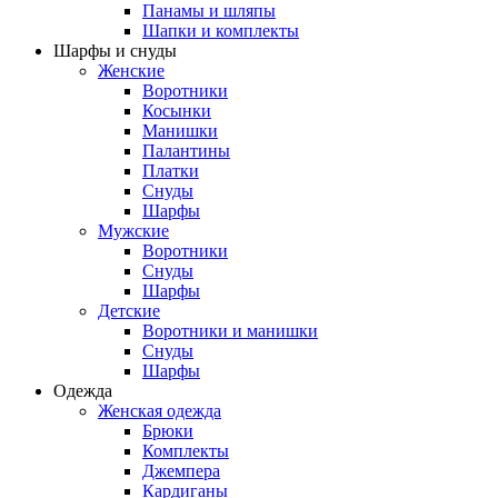
Панамы и шляпы
Шапки и комплекты
Шарфы и снуды
Женские
Воротники
Косынки
Манишки
Палантины
Платки
Снуды
Шарфы
Мужские
Воротники
Снуды
Шарфы
Детские
Воротники и манишки
Снуды
Шарфы
Одежда
Женская одежда
Брюки
Комплекты
Джемпера
Кардиганы