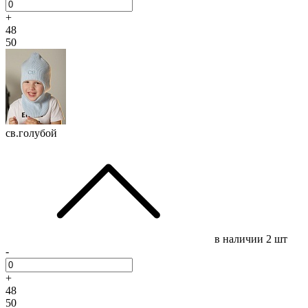
+
48
50
св.голубой
в наличии
2 шт
-
+
48
50