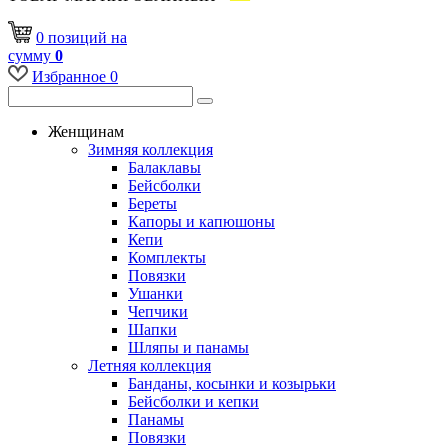
0
позиций
на
сумму
0
Избранное
0
Женщинам
Зимняя коллекция
Балаклавы
Бейсболки
Береты
Капоры и капюшоны
Кепи
Комплекты
Повязки
Ушанки
Чепчики
Шапки
Шляпы и панамы
Летняя коллекция
Банданы, косынки и козырьки
Бейсболки и кепки
Панамы
Повязки