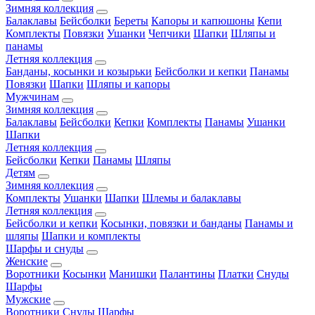
Зимняя коллекция
Балаклавы
Бейсболки
Береты
Капоры и капюшоны
Кепи
Комплекты
Повязки
Ушанки
Чепчики
Шапки
Шляпы и
панамы
Летняя коллекция
Банданы, косынки и козырьки
Бейсболки и кепки
Панамы
Повязки
Шапки
Шляпы и капоры
Мужчинам
Зимняя коллекция
Балаклавы
Бейсболки
Кепки
Комплекты
Панамы
Ушанки
Шапки
Летняя коллекция
Бейсболки
Кепки
Панамы
Шляпы
Детям
Зимняя коллекция
Комплекты
Ушанки
Шапки
Шлемы и балаклавы
Летняя коллекция
Бейсболки и кепки
Косынки, повязки и банданы
Панамы и
шляпы
Шапки и комплекты
Шарфы и снуды
Женские
Воротники
Косынки
Манишки
Палантины
Платки
Снуды
Шарфы
Мужские
Воротники
Снуды
Шарфы