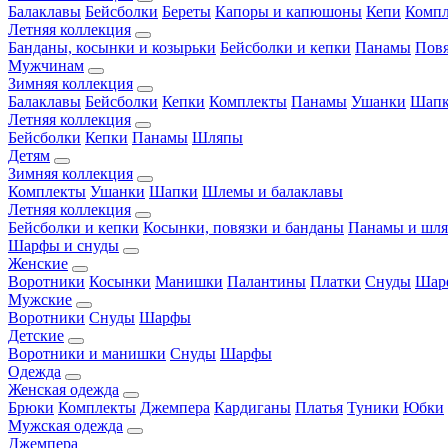
Балаклавы
Бейсболки
Береты
Капоры и капюшоны
Кепи
Комп
Летняя коллекция
Банданы, косынки и козырьки
Бейсболки и кепки
Панамы
Пов
Мужчинам
Зимняя коллекция
Балаклавы
Бейсболки
Кепки
Комплекты
Панамы
Ушанки
Шап
Летняя коллекция
Бейсболки
Кепки
Панамы
Шляпы
Детям
Зимняя коллекция
Комплекты
Ушанки
Шапки
Шлемы и балаклавы
Летняя коллекция
Бейсболки и кепки
Косынки, повязки и банданы
Панамы и шл
Шарфы и снуды
Женские
Воротники
Косынки
Манишки
Палантины
Платки
Снуды
Шар
Мужские
Воротники
Снуды
Шарфы
Детские
Воротники и манишки
Снуды
Шарфы
Одежда
Женская одежда
Брюки
Комплекты
Джемпера
Кардиганы
Платья
Туники
Юбки
Мужская одежда
Джемпера