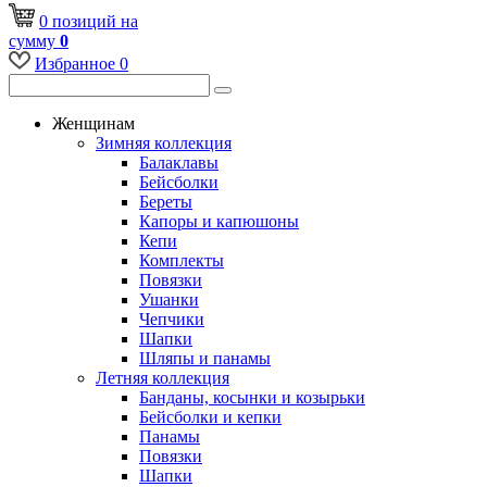
0
позиций
на
сумму
0
Избранное
0
Женщинам
Зимняя коллекция
Балаклавы
Бейсболки
Береты
Капоры и капюшоны
Кепи
Комплекты
Повязки
Ушанки
Чепчики
Шапки
Шляпы и панамы
Летняя коллекция
Банданы, косынки и козырьки
Бейсболки и кепки
Панамы
Повязки
Шапки