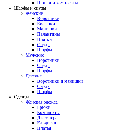
Шапки и комплекты
Шарфы и снуды
Женские
Воротники
Косынки
Манишки
Палантины
Платки
Снуды
Шарфы
Мужские
Воротники
Снуды
Шарфы
Детские
Воротники и манишки
Снуды
Шарфы
Одежда
Женская одежда
Брюки
Комплекты
Джемпера
Кардиганы
Платья