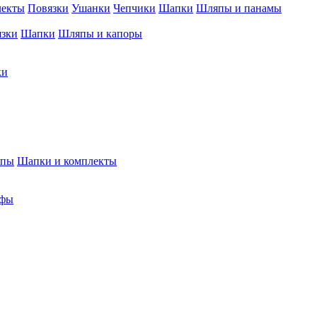
лекты
Повязки
Ушанки
Чепчики
Шапки
Шляпы и панамы
язки
Шапки
Шляпы и капоры
ки
япы
Шапки и комплекты
фы