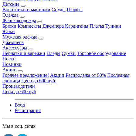
Детские
Воротники и манишки
Снуды
Шарфы
Одежда
Женская одежда
Брюки
Комплекты
Джемпера
Кардиганы
Платья
Туники
Юбки
Мужская одежда
Джемпера
Аксессуары
Перчатки и варежки
Пледы
Сумки
Торговое оборудование
Носки
Новинки
Акции
Горячее предложение!
Акции
Распродажа от 50%
Последняя
единица
Цена до 600 руб.
Производители
Цена до 600 руб
Вход
Регистрация
Мы в соц. сетях