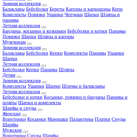
Зимняя коллекция
Балаклавы
Бейсболки
Береты
Капоры и капюшоны
Кепи
Комплекты
Повязки
Ушанки
Чепчики
Шапки
Шляпы и
панамы
Летняя коллекция
Банданы, косынки и козырьки
Бейсболки и кепки
Панамы
Повязки
Шапки
Шляпы и капоры
Мужчинам
Зимняя коллекция
Балаклавы
Бейсболки
Кепки
Комплекты
Панамы
Ушанки
Шапки
Летняя коллекция
Бейсболки
Кепки
Панамы
Шляпы
Детям
Зимняя коллекция
Комплекты
Ушанки
Шапки
Шлемы и балаклавы
Летняя коллекция
Бейсболки и кепки
Косынки, повязки и банданы
Панамы и
шляпы
Шапки и комплекты
Шарфы и снуды
Женские
Воротники
Косынки
Манишки
Палантины
Платки
Снуды
Шарфы
Мужские
Воротники
Снуды
Шарфы