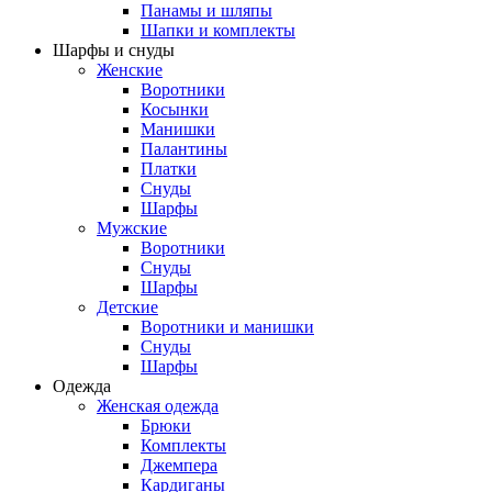
Панамы и шляпы
Шапки и комплекты
Шарфы и снуды
Женские
Воротники
Косынки
Манишки
Палантины
Платки
Снуды
Шарфы
Мужские
Воротники
Снуды
Шарфы
Детские
Воротники и манишки
Снуды
Шарфы
Одежда
Женская одежда
Брюки
Комплекты
Джемпера
Кардиганы