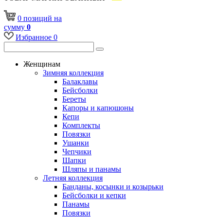
0
позиций
на
сумму
0
Избранное
0
Женщинам
Зимняя коллекция
Балаклавы
Бейсболки
Береты
Капоры и капюшоны
Кепи
Комплекты
Повязки
Ушанки
Чепчики
Шапки
Шляпы и панамы
Летняя коллекция
Банданы, косынки и козырьки
Бейсболки и кепки
Панамы
Повязки