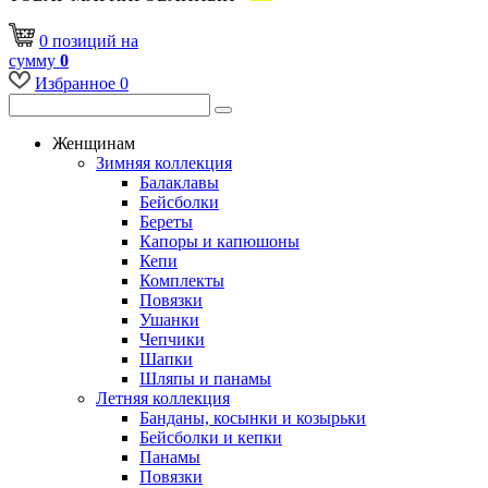
0
позиций
на
сумму
0
Избранное
0
Женщинам
Зимняя коллекция
Балаклавы
Бейсболки
Береты
Капоры и капюшоны
Кепи
Комплекты
Повязки
Ушанки
Чепчики
Шапки
Шляпы и панамы
Летняя коллекция
Банданы, косынки и козырьки
Бейсболки и кепки
Панамы
Повязки