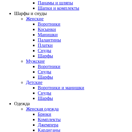
Панамы и шляпы
Шапки и комплекты
Шарфы и снуды
Женские
Воротники
Косынки
Манишки
Палантины
Платки
Снуды
Шарфы
Мужские
Воротники
Снуды
Шарфы
Детские
Воротники и манишки
Снуды
Шарфы
Одежда
Женская одежда
Брюки
Комплекты
Джемпера
Кардиганы