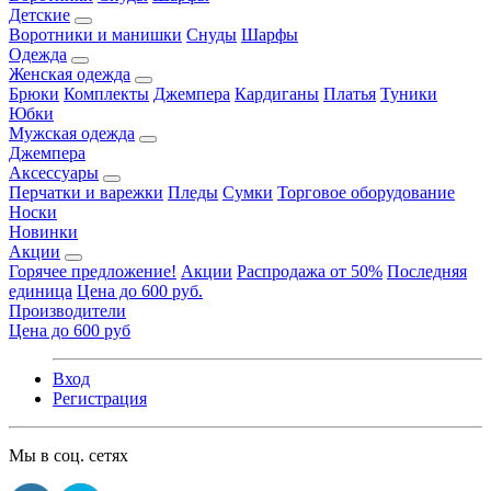
Детские
Воротники и манишки
Снуды
Шарфы
Одежда
Женская одежда
Брюки
Комплекты
Джемпера
Кардиганы
Платья
Туники
Юбки
Мужская одежда
Джемпера
Аксессуары
Перчатки и варежки
Пледы
Сумки
Торговое оборудование
Носки
Новинки
Акции
Горячее предложение!
Акции
Распродажа от 50%
Последняя
единица
Цена до 600 руб.
Производители
Цена до 600 руб
Вход
Регистрация
Мы в соц. сетях