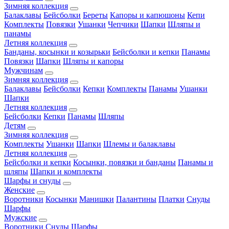
Зимняя коллекция
Балаклавы
Бейсболки
Береты
Капоры и капюшоны
Кепи
Комплекты
Повязки
Ушанки
Чепчики
Шапки
Шляпы и
панамы
Летняя коллекция
Банданы, косынки и козырьки
Бейсболки и кепки
Панамы
Повязки
Шапки
Шляпы и капоры
Мужчинам
Зимняя коллекция
Балаклавы
Бейсболки
Кепки
Комплекты
Панамы
Ушанки
Шапки
Летняя коллекция
Бейсболки
Кепки
Панамы
Шляпы
Детям
Зимняя коллекция
Комплекты
Ушанки
Шапки
Шлемы и балаклавы
Летняя коллекция
Бейсболки и кепки
Косынки, повязки и банданы
Панамы и
шляпы
Шапки и комплекты
Шарфы и снуды
Женские
Воротники
Косынки
Манишки
Палантины
Платки
Снуды
Шарфы
Мужские
Воротники
Снуды
Шарфы