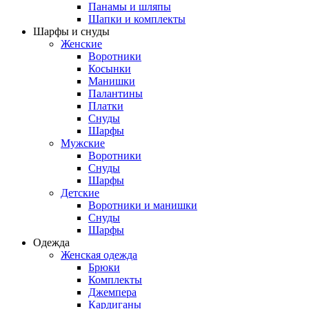
Панамы и шляпы
Шапки и комплекты
Шарфы и снуды
Женские
Воротники
Косынки
Манишки
Палантины
Платки
Снуды
Шарфы
Мужские
Воротники
Снуды
Шарфы
Детские
Воротники и манишки
Снуды
Шарфы
Одежда
Женская одежда
Брюки
Комплекты
Джемпера
Кардиганы