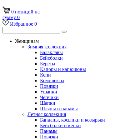
0
позиций
на
сумму
0
Избранное
0
Женщинам
Зимняя коллекция
Балаклавы
Бейсболки
Береты
Капоры и капюшоны
Кепи
Комплекты
Повязки
Ушанки
Чепчики
Шапки
Шляпы и панамы
Летняя коллекция
Банданы, косынки и козырьки
Бейсболки и кепки
Панамы
Повязки