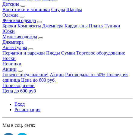
Детские
Воротники и манишки
Снуды
Шарфы
Одежда
Женская одежда
Брюки
Комплекты
Джемпера
Кардиганы
Платья
Туники
Юбки
Мужская одежда
Джемпера
Аксессуары
Перчатки и варежки
Пледы
Сумки
Торговое оборудование
Носки
Новинки
Акции
Горячее предложение!
Акции
Распродажа от 50%
Последняя
единица
Цена до 600 руб.
Производители
Цена до 600 руб
Вход
Регистрация
Мы в соц. сетях