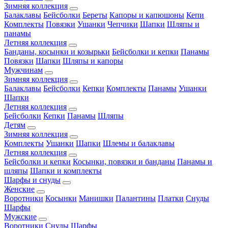
Зимняя коллекция
Балаклавы
Бейсболки
Береты
Капоры и капюшоны
Кепи
Комплекты
Повязки
Ушанки
Чепчики
Шапки
Шляпы и
панамы
Летняя коллекция
Банданы, косынки и козырьки
Бейсболки и кепки
Панамы
Повязки
Шапки
Шляпы и капоры
Мужчинам
Зимняя коллекция
Балаклавы
Бейсболки
Кепки
Комплекты
Панамы
Ушанки
Шапки
Летняя коллекция
Бейсболки
Кепки
Панамы
Шляпы
Детям
Зимняя коллекция
Комплекты
Ушанки
Шапки
Шлемы и балаклавы
Летняя коллекция
Бейсболки и кепки
Косынки, повязки и банданы
Панамы и
шляпы
Шапки и комплекты
Шарфы и снуды
Женские
Воротники
Косынки
Манишки
Палантины
Платки
Снуды
Шарфы
Мужские
Воротники
Снуды
Шарфы