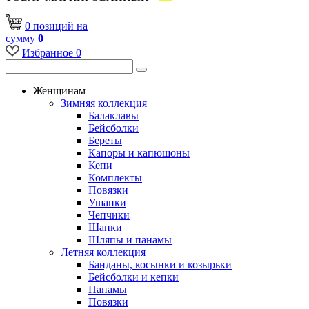
0
позиций
на
сумму
0
Избранное
0
Женщинам
Зимняя коллекция
Балаклавы
Бейсболки
Береты
Капоры и капюшоны
Кепи
Комплекты
Повязки
Ушанки
Чепчики
Шапки
Шляпы и панамы
Летняя коллекция
Банданы, косынки и козырьки
Бейсболки и кепки
Панамы
Повязки