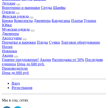
Детские
Воротники и манишки
Снуды
Шарфы
Одежда
Женская одежда
Брюки
Комплекты
Джемпера
Кардиганы
Платья
Туники
Юбки
Мужская одежда
Джемпера
Аксессуары
Перчатки и варежки
Пледы
Сумки
Торговое оборудование
Носки
Новинки
Акции
Горячее предложение!
Акции
Распродажа от 50%
Последняя
единица
Цена до 600 руб.
Производители
Цена до 600 руб
Вход
Регистрация
Мы в соц. сетях