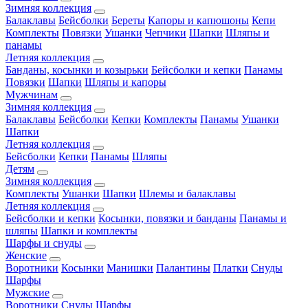
Зимняя коллекция
Балаклавы
Бейсболки
Береты
Капоры и капюшоны
Кепи
Комплекты
Повязки
Ушанки
Чепчики
Шапки
Шляпы и
панамы
Летняя коллекция
Банданы, косынки и козырьки
Бейсболки и кепки
Панамы
Повязки
Шапки
Шляпы и капоры
Мужчинам
Зимняя коллекция
Балаклавы
Бейсболки
Кепки
Комплекты
Панамы
Ушанки
Шапки
Летняя коллекция
Бейсболки
Кепки
Панамы
Шляпы
Детям
Зимняя коллекция
Комплекты
Ушанки
Шапки
Шлемы и балаклавы
Летняя коллекция
Бейсболки и кепки
Косынки, повязки и банданы
Панамы и
шляпы
Шапки и комплекты
Шарфы и снуды
Женские
Воротники
Косынки
Манишки
Палантины
Платки
Снуды
Шарфы
Мужские
Воротники
Снуды
Шарфы