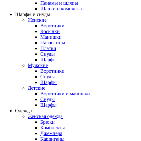
Панамы и шляпы
Шапки и комплекты
Шарфы и снуды
Женские
Воротники
Косынки
Манишки
Палантины
Платки
Снуды
Шарфы
Мужские
Воротники
Снуды
Шарфы
Детские
Воротники и манишки
Снуды
Шарфы
Одежда
Женская одежда
Брюки
Комплекты
Джемпера
Кардиганы