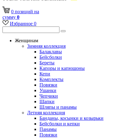
0
позиций
на
сумму
0
Избранное
0
Женщинам
Зимняя коллекция
Балаклавы
Бейсболки
Береты
Капоры и капюшоны
Кепи
Комплекты
Повязки
Ушанки
Чепчики
Шапки
Шляпы и панамы
Летняя коллекция
Банданы, косынки и козырьки
Бейсболки и кепки
Панамы
Повязки