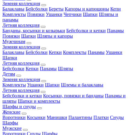
Зимняя коллекция
Балаклавы
Бейсболки
Береты
Капоры и капюшоны
Кепи
Комплекты
Повязки
Ушанки
Чепчики
Шапки
Шляпы и
панамы
Летняя коллекция
Банданы, косынки и козырьки
Бейсболки и кепки
Панамы
Повязки
Шапки
Шляпы и капоры
Мужчинам
Зимняя коллекция
Балаклавы
Бейсболки
Кепки
Комплекты
Панамы
Ушанки
Шапки
Летняя коллекция
Бейсболки
Кепки
Панамы
Шляпы
Детям
Зимняя коллекция
Комплекты
Ушанки
Шапки
Шлемы и балаклавы
Летняя коллекция
Бейсболки и кепки
Косынки, повязки и банданы
Панамы и
шляпы
Шапки и комплекты
Шарфы и снуды
Женские
Воротники
Косынки
Манишки
Палантины
Платки
Снуды
Шарфы
Мужские
Воротники
Снуды
Шарфы