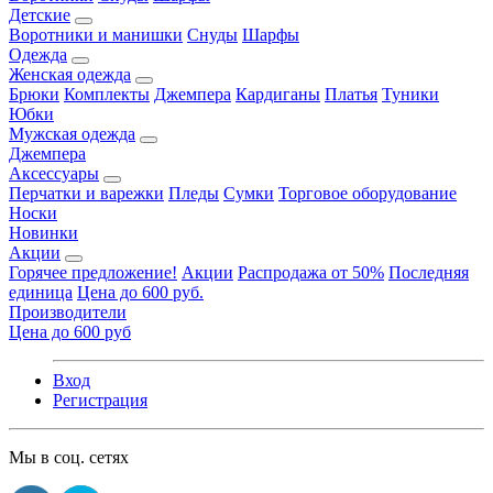
Детские
Воротники и манишки
Снуды
Шарфы
Одежда
Женская одежда
Брюки
Комплекты
Джемпера
Кардиганы
Платья
Туники
Юбки
Мужская одежда
Джемпера
Аксессуары
Перчатки и варежки
Пледы
Сумки
Торговое оборудование
Носки
Новинки
Акции
Горячее предложение!
Акции
Распродажа от 50%
Последняя
единица
Цена до 600 руб.
Производители
Цена до 600 руб
Вход
Регистрация
Мы в соц. сетях