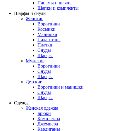
Панамы и шляпы
Шапки и комплекты
Шарфы и снуды
Женские
Воротники
Косынки
Манишки
Палантины
Платки
Снуды
Шарфы
Мужские
Воротники
Снуды
Шарфы
Детские
Воротники и манишки
Снуды
Шарфы
Одежда
Женская одежда
Брюки
Комплекты
Джемпера
Кардиганы