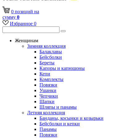
0
позиций
на
сумму
0
Избранное
0
Женщинам
Зимняя коллекция
Балаклавы
Бейсболки
Береты
Капоры и капюшоны
Кепи
Комплекты
Повязки
Ушанки
Чепчики
Шапки
Шляпы и панамы
Летняя коллекция
Банданы, косынки и козырьки
Бейсболки и кепки
Панамы
Повязки