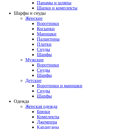
Панамы и шляпы
Шапки и комплекты
Шарфы и снуды
Женские
Воротники
Косынки
Манишки
Палантины
Платки
Снуды
Шарфы
Мужские
Воротники
Снуды
Шарфы
Детские
Воротники и манишки
Снуды
Шарфы
Одежда
Женская одежда
Брюки
Комплекты
Джемпера
Кардиганы