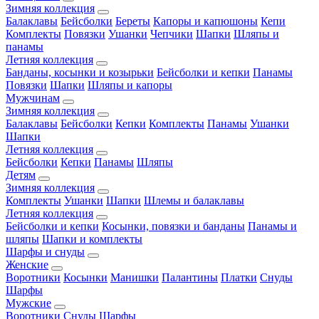
Зимняя коллекция
Балаклавы
Бейсболки
Береты
Капоры и капюшоны
Кепи
Комплекты
Повязки
Ушанки
Чепчики
Шапки
Шляпы и
панамы
Летняя коллекция
Банданы, косынки и козырьки
Бейсболки и кепки
Панамы
Повязки
Шапки
Шляпы и капоры
Мужчинам
Зимняя коллекция
Балаклавы
Бейсболки
Кепки
Комплекты
Панамы
Ушанки
Шапки
Летняя коллекция
Бейсболки
Кепки
Панамы
Шляпы
Детям
Зимняя коллекция
Комплекты
Ушанки
Шапки
Шлемы и балаклавы
Летняя коллекция
Бейсболки и кепки
Косынки, повязки и банданы
Панамы и
шляпы
Шапки и комплекты
Шарфы и снуды
Женские
Воротники
Косынки
Манишки
Палантины
Платки
Снуды
Шарфы
Мужские
Воротники
Снуды
Шарфы