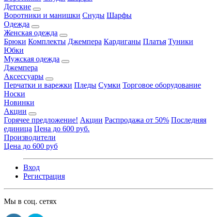
Детские
Воротники и манишки
Снуды
Шарфы
Одежда
Женская одежда
Брюки
Комплекты
Джемпера
Кардиганы
Платья
Туники
Юбки
Мужская одежда
Джемпера
Аксессуары
Перчатки и варежки
Пледы
Сумки
Торговое оборудование
Носки
Новинки
Акции
Горячее предложение!
Акции
Распродажа от 50%
Последняя
единица
Цена до 600 руб.
Производители
Цена до 600 руб
Вход
Регистрация
Мы в соц. сетях