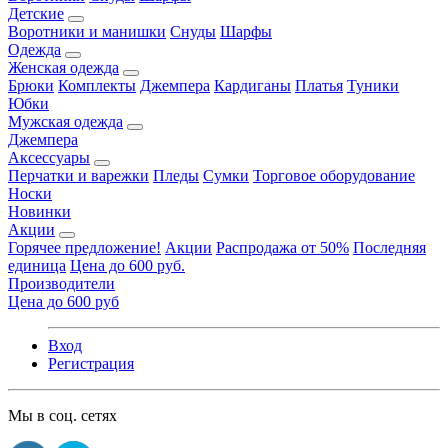
Детские
Воротники и манишки
Снуды
Шарфы
Одежда
Женская одежда
Брюки
Комплекты
Джемпера
Кардиганы
Платья
Туники
Юбки
Мужская одежда
Джемпера
Аксессуары
Перчатки и варежки
Пледы
Сумки
Торговое оборудование
Носки
Новинки
Акции
Горячее предложение!
Акции
Распродажа от 50%
Последняя
единица
Цена до 600 руб.
Производители
Цена до 600 руб
Вход
Регистрация
Мы в соц. сетях