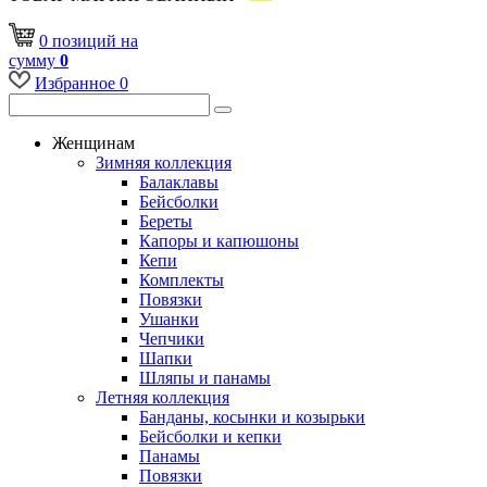
0
позиций
на
сумму
0
Избранное
0
Женщинам
Зимняя коллекция
Балаклавы
Бейсболки
Береты
Капоры и капюшоны
Кепи
Комплекты
Повязки
Ушанки
Чепчики
Шапки
Шляпы и панамы
Летняя коллекция
Банданы, косынки и козырьки
Бейсболки и кепки
Панамы
Повязки