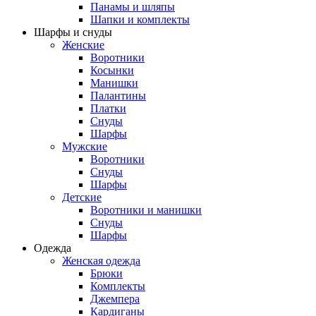
Панамы и шляпы
Шапки и комплекты
Шарфы и снуды
Женские
Воротники
Косынки
Манишки
Палантины
Платки
Снуды
Шарфы
Мужские
Воротники
Снуды
Шарфы
Детские
Воротники и манишки
Снуды
Шарфы
Одежда
Женская одежда
Брюки
Комплекты
Джемпера
Кардиганы