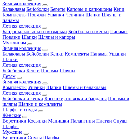
Зимняя коллекция
Балаклавы
Бейсболки
Береты
Капоры и капюшоны
Кепи
Комплекты
Повязки
Ушанки
Чепчики
Шапки
Шляпы и
панамы
Летняя коллекция
Банданы, косынки и козырьки
Бейсболки и кепки
Панамы
Повязки
Шапки
Шляпы и капоры
Мужчинам
Зимняя коллекция
Балаклавы
Бейсболки
Кепки
Комплекты
Панамы
Ушанки
Шапки
Летняя коллекция
Бейсболки
Кепки
Панамы
Шляпы
Детям
Зимняя коллекция
Комплекты
Ушанки
Шапки
Шлемы и балаклавы
Летняя коллекция
Бейсболки и кепки
Косынки, повязки и банданы
Панамы и
шляпы
Шапки и комплекты
Шарфы и снуды
Женские
Воротники
Косынки
Манишки
Палантины
Платки
Снуды
Шарфы
Мужские
Воротники
Снуды
Шарфы