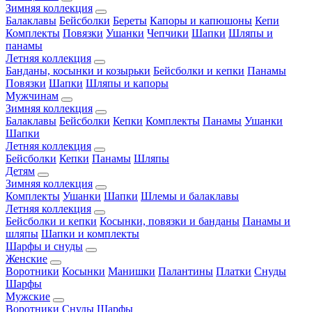
Зимняя коллекция
Балаклавы
Бейсболки
Береты
Капоры и капюшоны
Кепи
Комплекты
Повязки
Ушанки
Чепчики
Шапки
Шляпы и
панамы
Летняя коллекция
Банданы, косынки и козырьки
Бейсболки и кепки
Панамы
Повязки
Шапки
Шляпы и капоры
Мужчинам
Зимняя коллекция
Балаклавы
Бейсболки
Кепки
Комплекты
Панамы
Ушанки
Шапки
Летняя коллекция
Бейсболки
Кепки
Панамы
Шляпы
Детям
Зимняя коллекция
Комплекты
Ушанки
Шапки
Шлемы и балаклавы
Летняя коллекция
Бейсболки и кепки
Косынки, повязки и банданы
Панамы и
шляпы
Шапки и комплекты
Шарфы и снуды
Женские
Воротники
Косынки
Манишки
Палантины
Платки
Снуды
Шарфы
Мужские
Воротники
Снуды
Шарфы