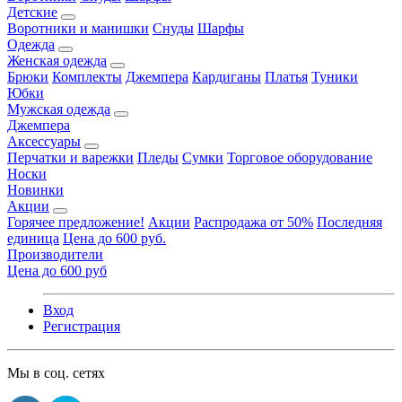
Детские
Воротники и манишки
Снуды
Шарфы
Одежда
Женская одежда
Брюки
Комплекты
Джемпера
Кардиганы
Платья
Туники
Юбки
Мужская одежда
Джемпера
Аксессуары
Перчатки и варежки
Пледы
Сумки
Торговое оборудование
Носки
Новинки
Акции
Горячее предложение!
Акции
Распродажа от 50%
Последняя
единица
Цена до 600 руб.
Производители
Цена до 600 руб
Вход
Регистрация
Мы в соц. сетях