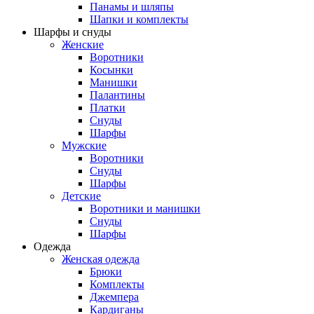
Панамы и шляпы
Шапки и комплекты
Шарфы и снуды
Женские
Воротники
Косынки
Манишки
Палантины
Платки
Снуды
Шарфы
Мужские
Воротники
Снуды
Шарфы
Детские
Воротники и манишки
Снуды
Шарфы
Одежда
Женская одежда
Брюки
Комплекты
Джемпера
Кардиганы