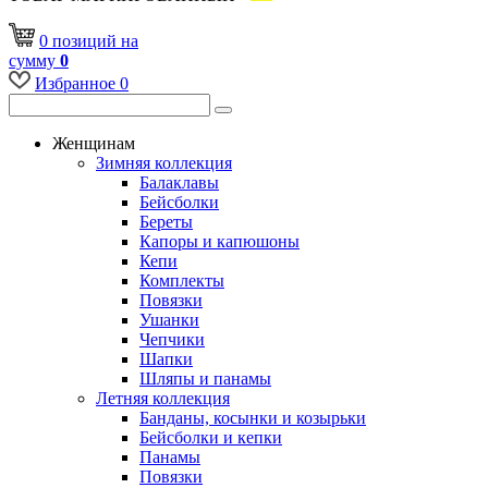
0
позиций
на
сумму
0
Избранное
0
Женщинам
Зимняя коллекция
Балаклавы
Бейсболки
Береты
Капоры и капюшоны
Кепи
Комплекты
Повязки
Ушанки
Чепчики
Шапки
Шляпы и панамы
Летняя коллекция
Банданы, косынки и козырьки
Бейсболки и кепки
Панамы
Повязки