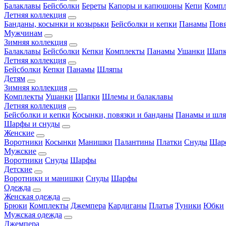
Балаклавы
Бейсболки
Береты
Капоры и капюшоны
Кепи
Комп
Летняя коллекция
Банданы, косынки и козырьки
Бейсболки и кепки
Панамы
Пов
Мужчинам
Зимняя коллекция
Балаклавы
Бейсболки
Кепки
Комплекты
Панамы
Ушанки
Шап
Летняя коллекция
Бейсболки
Кепки
Панамы
Шляпы
Детям
Зимняя коллекция
Комплекты
Ушанки
Шапки
Шлемы и балаклавы
Летняя коллекция
Бейсболки и кепки
Косынки, повязки и банданы
Панамы и шл
Шарфы и снуды
Женские
Воротники
Косынки
Манишки
Палантины
Платки
Снуды
Шар
Мужские
Воротники
Снуды
Шарфы
Детские
Воротники и манишки
Снуды
Шарфы
Одежда
Женская одежда
Брюки
Комплекты
Джемпера
Кардиганы
Платья
Туники
Юбки
Мужская одежда
Джемпера