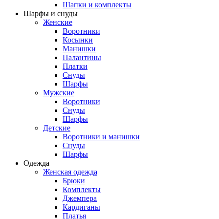
Шапки и комплекты
Шарфы и снуды
Женские
Воротники
Косынки
Манишки
Палантины
Платки
Снуды
Шарфы
Мужские
Воротники
Снуды
Шарфы
Детские
Воротники и манишки
Снуды
Шарфы
Одежда
Женская одежда
Брюки
Комплекты
Джемпера
Кардиганы
Платья