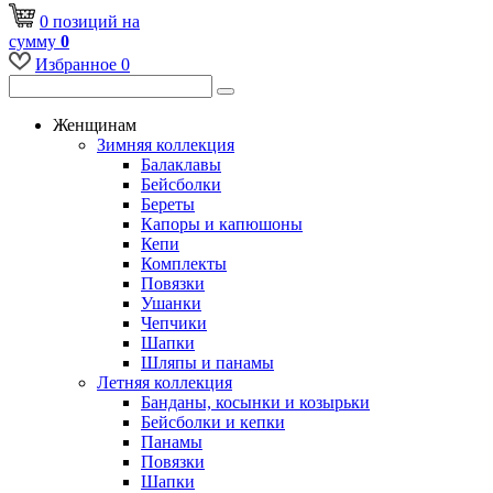
0
позиций
на
сумму
0
Избранное
0
Женщинам
Зимняя коллекция
Балаклавы
Бейсболки
Береты
Капоры и капюшоны
Кепи
Комплекты
Повязки
Ушанки
Чепчики
Шапки
Шляпы и панамы
Летняя коллекция
Банданы, косынки и козырьки
Бейсболки и кепки
Панамы
Повязки
Шапки