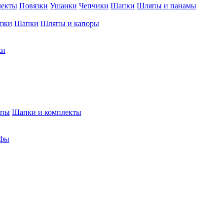
лекты
Повязки
Ушанки
Чепчики
Шапки
Шляпы и панамы
язки
Шапки
Шляпы и капоры
ки
япы
Шапки и комплекты
фы