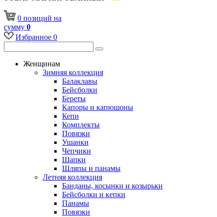
0
позиций
на
сумму
0
Избранное
0
Женщинам
Зимняя коллекция
Балаклавы
Бейсболки
Береты
Капоры и капюшоны
Кепи
Комплекты
Повязки
Ушанки
Чепчики
Шапки
Шляпы и панамы
Летняя коллекция
Банданы, косынки и козырьки
Бейсболки и кепки
Панамы
Повязки