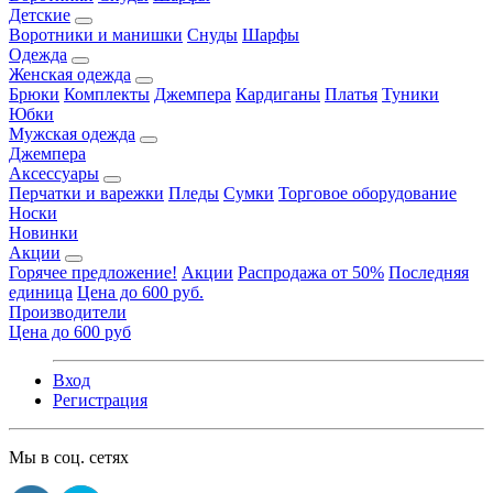
Детские
Воротники и манишки
Снуды
Шарфы
Одежда
Женская одежда
Брюки
Комплекты
Джемпера
Кардиганы
Платья
Туники
Юбки
Мужская одежда
Джемпера
Аксессуары
Перчатки и варежки
Пледы
Сумки
Торговое оборудование
Носки
Новинки
Акции
Горячее предложение!
Акции
Распродажа от 50%
Последняя
единица
Цена до 600 руб.
Производители
Цена до 600 руб
Вход
Регистрация
Мы в соц. сетях