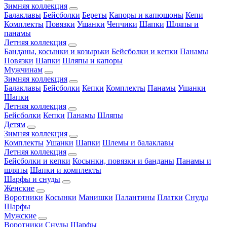
Зимняя коллекция
Балаклавы
Бейсболки
Береты
Капоры и капюшоны
Кепи
Комплекты
Повязки
Ушанки
Чепчики
Шапки
Шляпы и
панамы
Летняя коллекция
Банданы, косынки и козырьки
Бейсболки и кепки
Панамы
Повязки
Шапки
Шляпы и капоры
Мужчинам
Зимняя коллекция
Балаклавы
Бейсболки
Кепки
Комплекты
Панамы
Ушанки
Шапки
Летняя коллекция
Бейсболки
Кепки
Панамы
Шляпы
Детям
Зимняя коллекция
Комплекты
Ушанки
Шапки
Шлемы и балаклавы
Летняя коллекция
Бейсболки и кепки
Косынки, повязки и банданы
Панамы и
шляпы
Шапки и комплекты
Шарфы и снуды
Женские
Воротники
Косынки
Манишки
Палантины
Платки
Снуды
Шарфы
Мужские
Воротники
Снуды
Шарфы