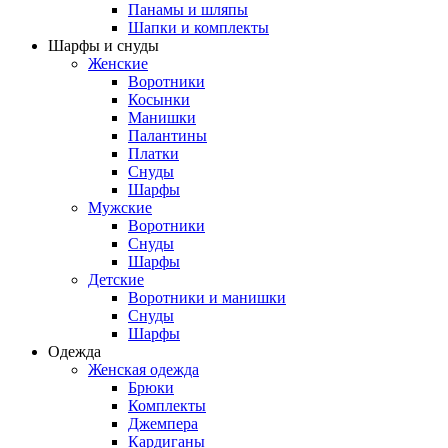
Панамы и шляпы
Шапки и комплекты
Шарфы и снуды
Женские
Воротники
Косынки
Манишки
Палантины
Платки
Снуды
Шарфы
Мужские
Воротники
Снуды
Шарфы
Детские
Воротники и манишки
Снуды
Шарфы
Одежда
Женская одежда
Брюки
Комплекты
Джемпера
Кардиганы