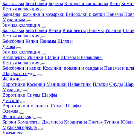
Балаклавы
Бейсболки
Береты
Капоры и капюшоны
Кепи
Комп
Летняя коллекция
Банданы, косынки и козырьки
Бейсболки и кепки
Панамы
Пов
Мужчинам
Зимняя коллекция
Балаклавы
Бейсболки
Кепки
Комплекты
Панамы
Ушанки
Шап
Летняя коллекция
Бейсболки
Кепки
Панамы
Шляпы
Детям
Зимняя коллекция
Комплекты
Ушанки
Шапки
Шлемы и балаклавы
Летняя коллекция
Бейсболки и кепки
Косынки, повязки и банданы
Панамы и шл
Шарфы и снуды
Женские
Воротники
Косынки
Манишки
Палантины
Платки
Снуды
Шар
Мужские
Воротники
Снуды
Шарфы
Детские
Воротники и манишки
Снуды
Шарфы
Одежда
Женская одежда
Брюки
Комплекты
Джемпера
Кардиганы
Платья
Туники
Юбки
Мужская одежда
Джемпера