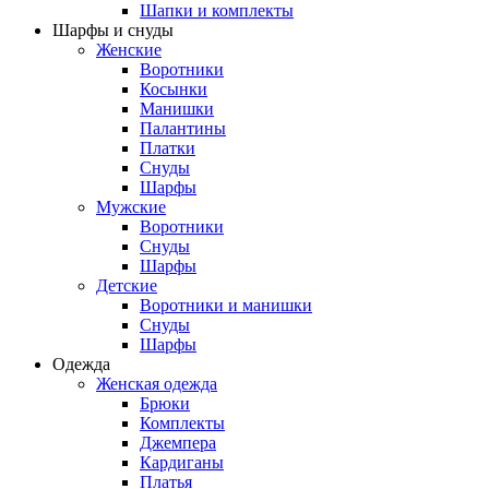
Шапки и комплекты
Шарфы и снуды
Женские
Воротники
Косынки
Манишки
Палантины
Платки
Снуды
Шарфы
Мужские
Воротники
Снуды
Шарфы
Детские
Воротники и манишки
Снуды
Шарфы
Одежда
Женская одежда
Брюки
Комплекты
Джемпера
Кардиганы
Платья