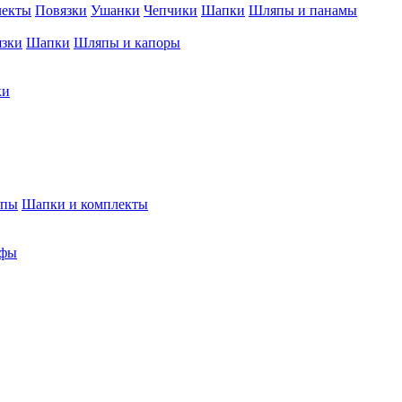
лекты
Повязки
Ушанки
Чепчики
Шапки
Шляпы и панамы
язки
Шапки
Шляпы и капоры
ки
япы
Шапки и комплекты
фы