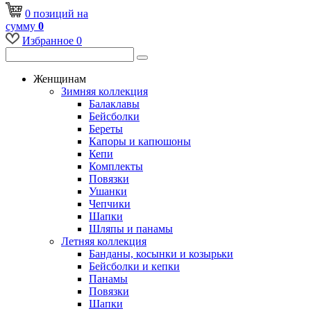
0
позиций
на
сумму
0
Избранное
0
Женщинам
Зимняя коллекция
Балаклавы
Бейсболки
Береты
Капоры и капюшоны
Кепи
Комплекты
Повязки
Ушанки
Чепчики
Шапки
Шляпы и панамы
Летняя коллекция
Банданы, косынки и козырьки
Бейсболки и кепки
Панамы
Повязки
Шапки