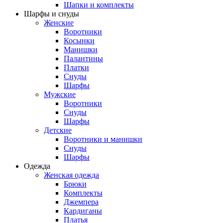
Шапки и комплекты
Шарфы и снуды
Женские
Воротники
Косынки
Манишки
Палантины
Платки
Снуды
Шарфы
Мужские
Воротники
Снуды
Шарфы
Детские
Воротники и манишки
Снуды
Шарфы
Одежда
Женская одежда
Брюки
Комплекты
Джемпера
Кардиганы
Платья