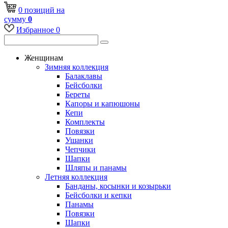
0
позиций
на
сумму
0
Избранное
0
Женщинам
Зимняя коллекция
Балаклавы
Бейсболки
Береты
Капоры и капюшоны
Кепи
Комплекты
Повязки
Ушанки
Чепчики
Шапки
Шляпы и панамы
Летняя коллекция
Банданы, косынки и козырьки
Бейсболки и кепки
Панамы
Повязки
Шапки