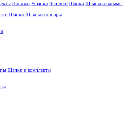
лекты
Повязки
Ушанки
Чепчики
Шапки
Шляпы и панамы
язки
Шапки
Шляпы и капоры
ки
япы
Шапки и комплекты
фы