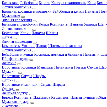
Балаклавы
Бейсболки
Береты
Капоры и капюшоны
Кепи
Комп
Летняя коллекция
Банданы, косынки и козырьки
Бейсболки и кепки
Панамы
Пов
Мужчинам
Зимняя коллекция
Балаклавы
Бейсболки
Кепки
Комплекты
Панамы
Ушанки
Шап
Летняя коллекция
Бейсболки
Кепки
Панамы
Шляпы
Детям
Зимняя коллекция
Комплекты
Ушанки
Шапки
Шлемы и балаклавы
Летняя коллекция
Бейсболки и кепки
Косынки, повязки и банданы
Панамы и шл
Шарфы и снуды
Женские
Воротники
Косынки
Манишки
Палантины
Платки
Снуды
Шар
Мужские
Воротники
Снуды
Шарфы
Детские
Воротники и манишки
Снуды
Шарфы
Одежда
Женская одежда
Брюки
Комплекты
Джемпера
Кардиганы
Платья
Туники
Юбки
Мужская одежда
Джемпера