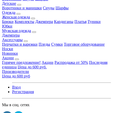
Детские
Воротники и манишки
Снуды
Шарфы
Одежда
Женская одежда
Брюки
Комплекты
Джемпера
Кардиганы
Платья
Туники
Юбки
Мужская одежда
Джемпера
Аксессуары
Перчатки и варежки
Пледы
Сумки
Торговое оборудование
Носки
Новинки
Акции
Горячее предложение!
Акции
Распродажа от 50%
Последняя
единица
Цена до 600 руб.
Производители
Цена до 600 руб
Вход
Регистрация
Мы в соц. сетях