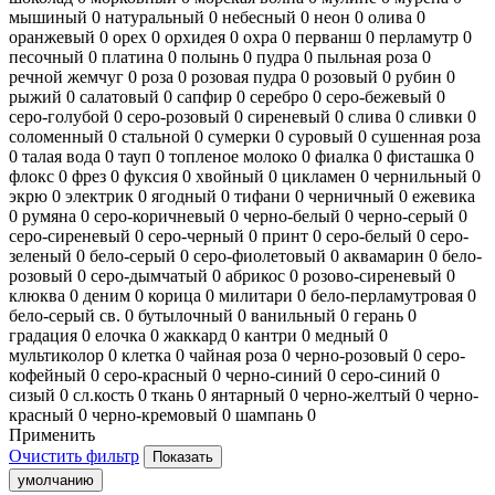
мышиный
0
натуральный
0
небесный
0
неон
0
олива
0
оранжевый
0
орех
0
орхидея
0
охра
0
перванш
0
перламутр
0
песочный
0
платина
0
полынь
0
пудра
0
пыльная роза
0
речной жемчуг
0
роза
0
розовая пудра
0
розовый
0
рубин
0
рыжий
0
салатовый
0
сапфир
0
серебро
0
серо-бежевый
0
серо-голубой
0
серо-розовый
0
сиреневый
0
слива
0
сливки
0
соломенный
0
стальной
0
сумерки
0
суровый
0
сушенная роза
0
талая вода
0
тауп
0
топленое молоко
0
фиалка
0
фисташка
0
флокс
0
фрез
0
фуксия
0
хвойный
0
цикламен
0
чернильный
0
экрю
0
электрик
0
ягодный
0
тифани
0
черничный
0
ежевика
0
румяна
0
серо-коричневый
0
черно-белый
0
черно-серый
0
серо-сиреневый
0
серо-черный
0
принт
0
серо-белый
0
серо-
зеленый
0
бело-серый
0
серо-фиолетовый
0
аквамарин
0
бело-
розовый
0
серо-дымчатый
0
абрикос
0
розово-сиреневый
0
клюква
0
деним
0
корица
0
милитари
0
бело-перламутровая
0
бело-серый св.
0
бутылочный
0
ванильный
0
герань
0
градация
0
елочка
0
жаккард
0
кантри
0
медный
0
мультиколор
0
клетка
0
чайная роза
0
черно-розовый
0
серо-
кофейный
0
серо-красный
0
черно-синий
0
серо-синий
0
сизый
0
сл.кость
0
ткань
0
янтарный
0
черно-желтый
0
черно-
красный
0
черно-кремовый
0
шампань
0
Применить
Очистить фильтр
умолчанию