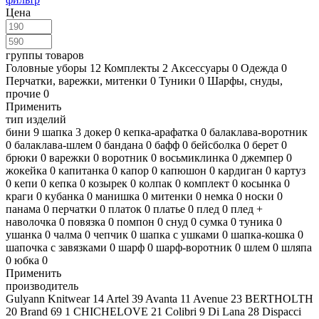
Цена
группы товаров
Головные уборы
12
Комплекты
2
Аксессуары
0
Одежда
0
Перчатки, варежки, митенки
0
Туники
0
Шарфы, снуды,
прочие
0
Применить
тип изделий
бини
9
шапка
3
докер
0
кепка-арафатка
0
балаклава-воротник
0
балаклава-шлем
0
бандана
0
бафф
0
бейсболка
0
берет
0
брюки
0
варежки
0
воротник
0
восьмиклинка
0
джемпер
0
жокейка
0
капитанка
0
капор
0
капюшон
0
кардиган
0
картуз
0
кепи
0
кепка
0
козырек
0
колпак
0
комплект
0
косынка
0
краги
0
кубанка
0
манишка
0
митенки
0
немка
0
носки
0
панама
0
перчатки
0
платок
0
платье
0
плед
0
плед +
наволочка
0
повязка
0
помпон
0
снуд
0
сумка
0
туника
0
ушанка
0
чалма
0
чепчик
0
шапка с ушками
0
шапка-кошка
0
шапочка с завязками
0
шарф
0
шарф-воротник
0
шлем
0
шляпа
0
юбка
0
Применить
производитель
Gulyann Knitwear
14
Artel
39
Avanta
11
Avenue
23
BERTHOLTH
20
Brand 69
1
CHICHELOVE
21
Colibri
9
Di Lana
28
Dispacci