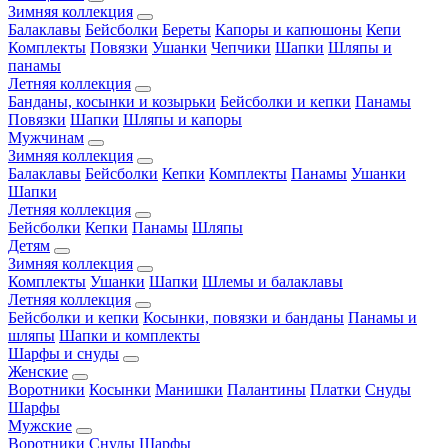
Зимняя коллекция
Балаклавы
Бейсболки
Береты
Капоры и капюшоны
Кепи
Комплекты
Повязки
Ушанки
Чепчики
Шапки
Шляпы и
панамы
Летняя коллекция
Банданы, косынки и козырьки
Бейсболки и кепки
Панамы
Повязки
Шапки
Шляпы и капоры
Мужчинам
Зимняя коллекция
Балаклавы
Бейсболки
Кепки
Комплекты
Панамы
Ушанки
Шапки
Летняя коллекция
Бейсболки
Кепки
Панамы
Шляпы
Детям
Зимняя коллекция
Комплекты
Ушанки
Шапки
Шлемы и балаклавы
Летняя коллекция
Бейсболки и кепки
Косынки, повязки и банданы
Панамы и
шляпы
Шапки и комплекты
Шарфы и снуды
Женские
Воротники
Косынки
Манишки
Палантины
Платки
Снуды
Шарфы
Мужские
Воротники
Снуды
Шарфы