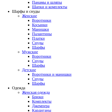
Панамы и шляпы
Шапки и комплекты
Шарфы и снуды
Женские
Воротники
Косынки
Манишки
Палантины
Платки
Снуды
Шарфы
Мужские
Воротники
Снуды
Шарфы
Детские
Воротники и манишки
Снуды
Шарфы
Одежда
Женская одежда
Брюки
Комплекты
Джемпера
Кардиганы