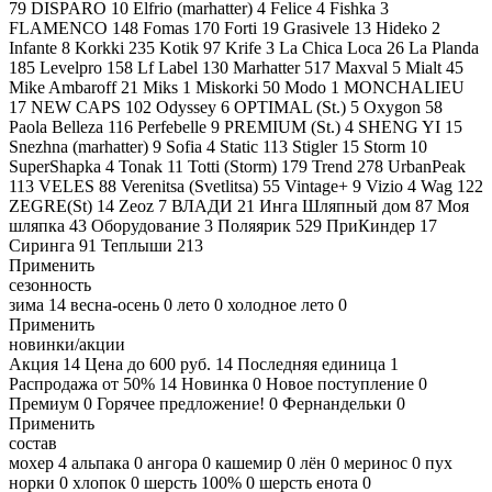
79
DISPARO
10
Elfrio (marhatter)
4
Felice
4
Fishka
3
FLAMENCO
148
Fomas
170
Forti
19
Grasivele
13
Hideko
2
Infante
8
Korkki
235
Kotik
97
Krife
3
La Chica Loca
26
La Planda
185
Levelpro
158
Lf Label
130
Marhatter
517
Maxval
5
Mialt
45
Mike Ambaroff
21
Miks
1
Miskorki
50
Modo
1
MONCHALIEU
17
NEW CAPS
102
Odyssey
6
OPTIMAL (St.)
5
Oxygon
58
Paola Belleza
116
Perfebelle
9
PREMIUM (St.)
4
SHENG YI
15
Snezhna (marhatter)
9
Sofia
4
Static
113
Stigler
15
Storm
10
SuperShapka
4
Tonak
11
Totti (Storm)
179
Trend
278
UrbanPeak
113
VELES
88
Verenitsa (Svetlitsa)
55
Vintage+
9
Vizio
4
Wag
122
ZEGRE(St)
14
Zeoz
7
ВЛАДИ
21
Инга Шляпный дом
87
Моя
шляпка
43
Оборудование
3
Поляярик
529
ПриКиндер
17
Сиринга
91
Теплыши
213
Применить
сезонность
зима
14
весна-осень
0
лето
0
холодное лето
0
Применить
новинки/акции
Акция
14
Цена до 600 руб.
14
Последняя единица
1
Распродажа от 50%
14
Новинка
0
Новое поступление
0
Премиум
0
Горячее предложение!
0
Фернандельки
0
Применить
состав
мохер
4
альпака
0
ангора
0
кашемир
0
лён
0
меринос
0
пух
норки
0
хлопок
0
шерсть 100%
0
шерсть енота
0