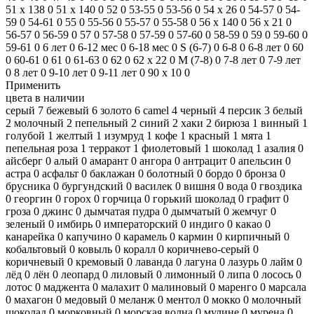
51 x 138
0
51 х 140
0
52
0
53-55
0
53-56
0
54 х 26
0
54-57
0
54-
59
0
54-61
0
55
0
55-56
0
55-57
0
55-58
0
56 х 140
0
56 х 21
0
56-57
0
56-59
0
57
0
57-58
0
57-59
0
57-60
0
58-59
0
59
0
59-60
0
59-61
0
6 лет
0
6-12 мес
0
6-18 мес
0
S (6-7)
0
6-8
0
6-8 лет
0
60
0
60-61
0
61
0
61-63
0
62
0
62 х 22
0
M (7-8)
0
7-8 лет
0
7-9 лет
0
8 лет
0
9-10 лет
0
9-11 лет
0
90 x 10
0
Применить
цвета в наличии
серый
7
бежевый
6
золото
6
camel
4
черный
4
персик
3
белый
2
молочный
2
пепельный
2
синий
2
хаки
2
бирюза
1
винный
1
голубой
1
желтый
1
изумруд
1
кофе
1
красный
1
мята
1
пепельная роза
1
терракот
1
фиолетовый
1
шоколад
1
азалия
0
айсберг
0
алый
0
амарант
0
ангора
0
антрацит
0
апельсин
0
астра
0
асфальт
0
баклажан
0
болотный
0
бордо
0
бронза
0
брусника
0
бургундский
0
василек
0
вишня
0
вода
0
гвоздика
0
георгин
0
горох
0
горчица
0
горький шоколад
0
графит
0
гроза
0
джинс
0
дымчатая пудра
0
дымчатый
0
жемчуг
0
зеленый
0
имбирь
0
императорский
0
индиго
0
какао
0
канарейка
0
капучино
0
карамель
0
кармин
0
кирпичный
0
кобальтовый
0
ковыль
0
коралл
0
коричнево-серый
0
коричневый
0
кремовый
0
лаванда
0
лагуна
0
лазурь
0
лайм
0
лёд
0
лён
0
леопард
0
лиловый
0
лимонный
0
липа
0
лосось
0
лотос
0
маджента
0
малахит
0
малиновый
0
маренго
0
марсала
0
махагон
0
медовый
0
меланж
0
ментол
0
мокко
0
молочный
шоколад
0
морковный
0
морская волна
0
мулине
0
мурена
0