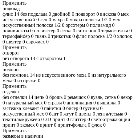
Применить
подклад
флис
14
без подклада
0
двойной
0
подворот
0
вискоза
0
мех
искусственный
0
лен
0
махра
0
махра полоска 1/2
0
мех
искусственный полоска 1/2
0
орсотерм
0
полиамид
0
поливискоза
0
полиэстер
0
сетка
0
синтепон
0
термостежка
0
термофайбер
0
ткань
0
трикотаж
0
флис полоска 1/2
0
хлопок
0
шелтер
0
евро-мех
0
Применить
отворот
без отворота
13
с отворотом
1
Применить
помпон
без помпона
14
из искусственного меха
0
из натурального
меха
0
из пряжи
0
Применить
отделка
без отделки
14
цепь
0
брошь
0
ремешок
0
вуаль, сетка
0
декор
0
натуральный мех
0
стразы
0
аппликация
0
вышивка
0
застежка-клевант
0
пайетки
0
бисер
0
бусины
0
искусственный мех
0
бант
0
жгут
0
цветы
0
лента/тесьма
0
текстиль/кружево
0
3D принт
0
глиттер
0
светоотражающий
принт
0
экомех
0
принт
0
принт-фольга
0
флок
0
Применить
размеры в наличии