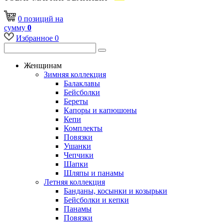
0
позиций
на
сумму
0
Избранное
0
Женщинам
Зимняя коллекция
Балаклавы
Бейсболки
Береты
Капоры и капюшоны
Кепи
Комплекты
Повязки
Ушанки
Чепчики
Шапки
Шляпы и панамы
Летняя коллекция
Банданы, косынки и козырьки
Бейсболки и кепки
Панамы
Повязки