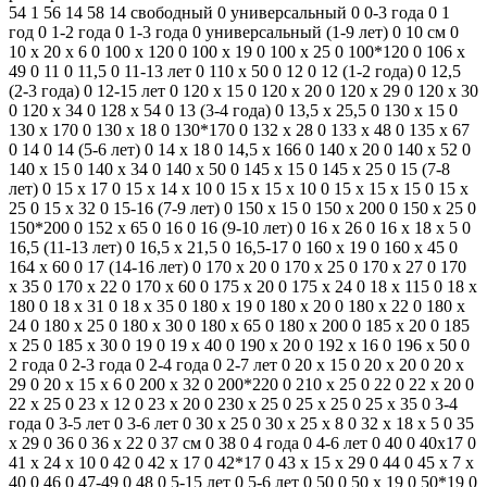
54
1
56
14
58
14
свободный
0
универсальный
0
0-3 года
0
1
год
0
1-2 года
0
1-3 года
0
универсальный (1-9 лет)
0
10 см
0
10 х 20 х 6
0
100 x 120
0
100 x 19
0
100 x 25
0
100*120
0
106 x
49
0
11
0
11,5
0
11-13 лет
0
110 х 50
0
12
0
12 (1-2 года)
0
12,5
(2-3 года)
0
12-15 лет
0
120 х 15
0
120 х 20
0
120 х 29
0
120 х 30
0
120 х 34
0
128 х 54
0
13 (3-4 года)
0
13,5 x 25,5
0
130 х 15
0
130 х 170
0
130 х 18
0
130*170
0
132 х 28
0
133 х 48
0
135 x 67
0
14
0
14 (5-6 лет)
0
14 x 18
0
14,5 x 166
0
140 x 20
0
140 x 52
0
140 х 15
0
140 х 34
0
140 х 50
0
145 x 15
0
145 х 25
0
15 (7-8
лет)
0
15 x 17
0
15 х 14 х 10
0
15 х 15 х 10
0
15 х 15 х 15
0
15 х
25
0
15 х 32
0
15-16 (7-9 лет)
0
150 х 15
0
150 х 200
0
150 х 25
0
150*200
0
152 х 65
0
16
0
16 (9-10 лет)
0
16 x 26
0
16 х 18 х 5
0
16,5 (11-13 лет)
0
16,5 х 21,5
0
16,5-17
0
160 x 19
0
160 х 45
0
164 x 60
0
17 (14-16 лет)
0
170 x 20
0
170 x 25
0
170 x 27
0
170
x 35
0
170 х 22
0
170 х 60
0
175 х 20
0
175 х 24
0
18 x 115
0
18 x
180
0
18 x 31
0
18 x 35
0
180 x 19
0
180 x 20
0
180 x 22
0
180 x
24
0
180 x 25
0
180 x 30
0
180 x 65
0
180 х 200
0
185 х 20
0
185
х 25
0
185 х 30
0
19
0
19 x 40
0
190 x 20
0
192 x 16
0
196 x 50
0
2 года
0
2-3 года
0
2-4 года
0
2-7 лет
0
20 x 15
0
20 x 20
0
20 x
29
0
20 х 15 х 6
0
200 х 32
0
200*220
0
210 x 25
0
22
0
22 х 20
0
22 х 25
0
23 x 12
0
23 x 20
0
230 х 25
0
25 x 25
0
25 x 35
0
3-4
года
0
3-5 лет
0
3-6 лет
0
30 x 25
0
30 х 25 х 8
0
32 х 18 х 5
0
35
x 29
0
36
0
36 x 22
0
37 см
0
38
0
4 года
0
4-6 лет
0
40
0
40x17
0
41 х 24 х 10
0
42
0
42 x 17
0
42*17
0
43 х 15 х 29
0
44
0
45 х 7 х
40
0
46
0
47-49
0
48
0
5-15 лет
0
5-6 лет
0
50
0
50 x 19
0
50*19
0