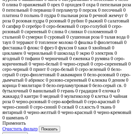
0
олива
0
оранжевый
0
орех
0
орхидея
0
охра
0
пепельная роза
0
пепельный
0
перванш
0
перламутр
0
персик
0
песочный
0
платина
0
полынь
0
пудра
0
пыльная роза
0
речной жемчуг
0
роза
0
розовая пудра
0
розовый
0
рубин
0
рыжий
0
салатовый
0
сапфир
0
серебро
0
серо-бежевый
0
серо-голубой
0
серо-
розовый
0
сиреневый
0
слива
0
сливки
0
соломенный
0
стальной
0
сумерки
0
суровый
0
сушенная роза
0
талая вода
0
тауп
0
терракот
0
топленое молоко
0
фиалка
0
фиолетовый
0
фисташка
0
флокс
0
фрез
0
фуксия
0
хаки
0
хвойный
0
цикламен
0
чернильный
0
шоколад
0
экрю
0
электрик
0
ягодный
0
тифани
0
черничный
0
ежевика
0
румяна
0
серо-
коричневый
0
черно-белый
0
черно-серый
0
серо-сиреневый
0
серо-черный
0
принт
0
серо-белый
0
серо-зеленый
0
бело-
серый
0
серо-фиолетовый
0
аквамарин
0
бело-розовый
0
серо-
дымчатый
0
абрикос
0
розово-сиреневый
0
клюква
0
деним
0
корица
0
милитари
0
бело-перламутровая
0
бело-серый св.
0
бутылочный
0
ванильный
0
герань
0
градация
0
елочка
0
жаккард
0
кантри
0
медный
0
мультиколор
0
клетка
0
чайная
роза
0
черно-розовый
0
серо-кофейный
0
серо-красный
0
черно-синий
0
серо-синий
0
сизый
0
сл.кость
0
ткань
0
янтарный
0
черно-желтый
0
черно-красный
0
черно-кремовый
0
шампань
0
Применить
Очистить фильтр