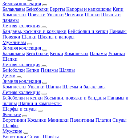
Зимняя коллекция
Балаклавы
Бейсболки
Береты
Капоры и капюшоны
Кепи
Комплекты
Повязки
Ушанки
Чепчики
Шапки
Шляпы и
панамы
Летняя коллекция
Банданы, косынки и козырьки
Бейсболки и кепки
Панамы
Повязки
Шапки
Шляпы и капоры
Мужчинам
Зимняя коллекция
Балаклавы
Бейсболки
Кепки
Комплекты
Панамы
Ушанки
Шапки
Летняя коллекция
Бейсболки
Кепки
Панамы
Шляпы
Детям
Зимняя коллекция
Комплекты
Ушанки
Шапки
Шлемы и балаклавы
Летняя коллекция
Бейсболки и кепки
Косынки, повязки и банданы
Панамы и
шляпы
Шапки и комплекты
Шарфы и снуды
Женские
Воротники
Косынки
Манишки
Палантины
Платки
Снуды
Шарфы
Мужские
Воротники
Снуды
Шарфы