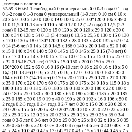
размеры в наличии
57-59
3
60-61
1
свободный
0
универсальный
0
0-3 года
0
1 год
0
1-2 года
0
1-3 года
0
универсальный (1-9 лет)
0
10 см
0
10 х
20 х 6
0
100 x 120
0
100 x 19
0
100 x 25
0
100*120
0
106 x 49
0
11
0
11,5
0
11-13 лет
0
110 х 50
0
12
0
12 (1-2 года)
0
12,5 (2-3
года)
0
12-15 лет
0
120 х 15
0
120 х 20
0
120 х 29
0
120 х 30
0
120 х 34
0
128 х 54
0
13 (3-4 года)
0
13,5 x 25,5
0
130 х 15
0
130
х 170
0
130 х 18
0
130*170
0
132 х 28
0
133 х 48
0
135 x 67
0
14
0
14 (5-6 лет)
0
14 x 18
0
14,5 x 166
0
140 x 20
0
140 x 52
0
140
х 15
0
140 х 34
0
140 х 50
0
145 x 15
0
145 х 25
0
15 (7-8 лет)
0
15 x 17
0
15 х 14 х 10
0
15 х 15 х 10
0
15 х 15 х 15
0
15 х 25
0
15
х 32
0
15-16 (7-9 лет)
0
150 х 15
0
150 х 200
0
150 х 25
0
150*200
0
152 х 65
0
16
0
16 (9-10 лет)
0
16 x 26
0
16 х 18 х 5
0
16,5 (11-13 лет)
0
16,5 х 21,5
0
16,5-17
0
160 x 19
0
160 х 45
0
164 x 60
0
17 (14-16 лет)
0
170 x 20
0
170 x 25
0
170 x 27
0
170
x 35
0
170 х 22
0
170 х 60
0
175 х 20
0
175 х 24
0
18 x 115
0
18 x
180
0
18 x 31
0
18 x 35
0
180 x 19
0
180 x 20
0
180 x 22
0
180 x
24
0
180 x 25
0
180 x 30
0
180 x 65
0
180 х 200
0
185 х 20
0
185
х 25
0
185 х 30
0
19
0
19 x 40
0
190 x 20
0
192 x 16
0
196 x 50
0
2 года
0
2-3 года
0
2-4 года
0
2-7 лет
0
20 x 15
0
20 x 20
0
20 x
29
0
20 х 15 х 6
0
200 х 32
0
200*220
0
210 x 25
0
22
0
22 х 20
0
22 х 25
0
23 x 12
0
23 x 20
0
230 х 25
0
25 x 25
0
25 x 35
0
3-4
года
0
3-5 лет
0
3-6 лет
0
30 x 25
0
30 х 25 х 8
0
32 х 18 х 5
0
35
x 29
0
36
0
36 x 22
0
37 см
0
38
0
4 года
0
4-6 лет
0
40
0
40x17
0
41 х 24 х 10
0
42
0
42 x 17
0
42*17
0
43 х 15 х 29
0
44
0
45 х 7 х