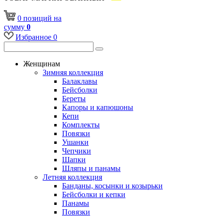
0
позиций
на
сумму
0
Избранное
0
Женщинам
Зимняя коллекция
Балаклавы
Бейсболки
Береты
Капоры и капюшоны
Кепи
Комплекты
Повязки
Ушанки
Чепчики
Шапки
Шляпы и панамы
Летняя коллекция
Банданы, косынки и козырьки
Бейсболки и кепки
Панамы
Повязки