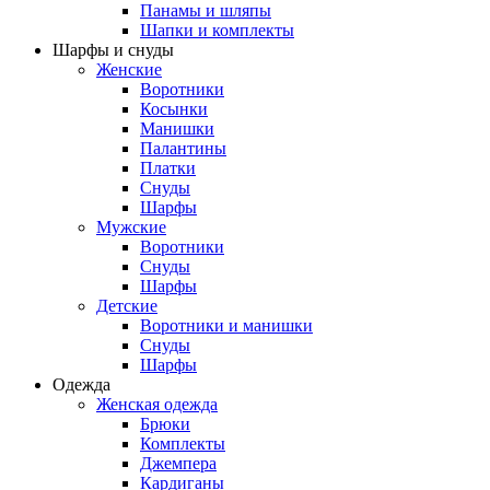
Панамы и шляпы
Шапки и комплекты
Шарфы и снуды
Женские
Воротники
Косынки
Манишки
Палантины
Платки
Снуды
Шарфы
Мужские
Воротники
Снуды
Шарфы
Детские
Воротники и манишки
Снуды
Шарфы
Одежда
Женская одежда
Брюки
Комплекты
Джемпера
Кардиганы