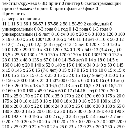
текстиль/кружево
0
3D принт
0
глиттер
0
светоотражающий
принт
0
экомех
0
принт
0
принт-фольга
0
флок
0
Применить
размеры в наличии
11
1
11,5
1
56
1
56-57
1
57-58
2
58
1
58-59
2
свободный
0
универсальный
0
0-3 года
0
1 год
0
1-2 года
0
1-3 года
0
универсальный (1-9 лет)
0
10 см
0
10 х 20 х 6
0
100 x 120
0
100
x 19
0
100 x 25
0
100*120
0
106 x 49
0
11-13 лет
0
110 х 50
0
12
0
12 (1-2 года)
0
12,5 (2-3 года)
0
12-15 лет
0
120 х 15
0
120 х
20
0
120 х 29
0
120 х 30
0
120 х 34
0
128 х 54
0
13 (3-4 года)
0
13,5 x 25,5
0
130 х 15
0
130 х 170
0
130 х 18
0
130*170
0
132 х
28
0
133 х 48
0
135 x 67
0
14
0
14 (5-6 лет)
0
14 x 18
0
14,5 x
166
0
140 x 20
0
140 x 52
0
140 х 15
0
140 х 34
0
140 х 50
0
145
x 15
0
145 х 25
0
15 (7-8 лет)
0
15 x 17
0
15 х 14 х 10
0
15 х 15 х
10
0
15 х 15 х 15
0
15 х 25
0
15 х 32
0
15-16 (7-9 лет)
0
150 х 15
0
150 х 200
0
150 х 25
0
150*200
0
152 х 65
0
16
0
16 (9-10 лет)
0
16 x 26
0
16 х 18 х 5
0
16,5 (11-13 лет)
0
16,5 х 21,5
0
16,5-17
0
160 x 19
0
160 х 45
0
164 x 60
0
17 (14-16 лет)
0
170 x 20
0
170 x 25
0
170 x 27
0
170 x 35
0
170 х 22
0
170 х 60
0
175 х 20
0
175 х 24
0
18 x 115
0
18 x 180
0
18 x 31
0
18 x 35
0
180 x 19
0
180 x 20
0
180 x 22
0
180 x 24
0
180 x 25
0
180 x 30
0
180 x 65
0
180 х 200
0
185 х 20
0
185 х 25
0
185 х 30
0
19
0
19 x 40
0
190 x
20
0
192 x 16
0
196 x 50
0
2 года
0
2-3 года
0
2-4 года
0
2-7 лет
0
20 x 15
0
20 x 20
0
20 x 29
0
20 х 15 х 6
0
200 х 32
0
200*220
0
210 x 25
0
22
0
22 х 20
0
22 х 25
0
23 x 12
0
23 x 20
0
230 х 25
0