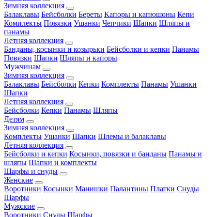
Зимняя коллекция
Балаклавы
Бейсболки
Береты
Капоры и капюшоны
Кепи
Комплекты
Повязки
Ушанки
Чепчики
Шапки
Шляпы и
панамы
Летняя коллекция
Банданы, косынки и козырьки
Бейсболки и кепки
Панамы
Повязки
Шапки
Шляпы и капоры
Мужчинам
Зимняя коллекция
Балаклавы
Бейсболки
Кепки
Комплекты
Панамы
Ушанки
Шапки
Летняя коллекция
Бейсболки
Кепки
Панамы
Шляпы
Детям
Зимняя коллекция
Комплекты
Ушанки
Шапки
Шлемы и балаклавы
Летняя коллекция
Бейсболки и кепки
Косынки, повязки и банданы
Панамы и
шляпы
Шапки и комплекты
Шарфы и снуды
Женские
Воротники
Косынки
Манишки
Палантины
Платки
Снуды
Шарфы
Мужские
Воротники
Снуды
Шарфы