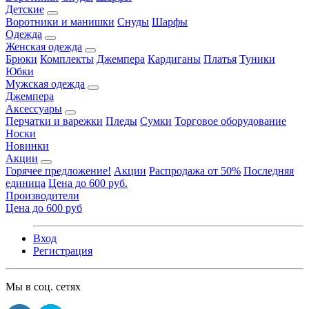
Детские
Воротники и манишки
Снуды
Шарфы
Одежда
Женская одежда
Брюки
Комплекты
Джемпера
Кардиганы
Платья
Туники
Юбки
Мужская одежда
Джемпера
Аксессуары
Перчатки и варежки
Пледы
Сумки
Торговое оборудование
Носки
Новинки
Акции
Горячее предложение!
Акции
Распродажа от 50%
Последняя
единица
Цена до 600 руб.
Производители
Цена до 600 руб
Вход
Регистрация
Мы в соц. сетях