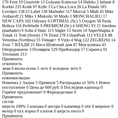
170
Forti
19
Grasivele
13
Gulyann Knitwear
14
Hideko
2
Infante
8
Korkki
235
Kotik
97
Krife
3
La Chica Loca
26
La Planda
185
Levelpro
158
Lf Label
130
Marhatter
517
Maxval
5
Mialt
45
Mike
Ambaroff
21
Miks
1
Miskorki
50
Modo
1
MONCHALIEU
17
NEW CAPS
102
Odyssey
6
OPTIMAL (St.)
5
Oxygon
58
Paola
Belleza
116
Perfebelle
9
PREMIUM (St.)
4
SHENG YI
15
Snezhna
(marhatter)
9
Sofia
4
Static
113
Stigler
15
Storm
10
SuperShapka
4
Tonak
11
Totti (Storm)
179
Trend
278
UrbanPeak
113
VELES
88
Verenitsa (Svetlitsa)
55
Vintage+
9
Vizio
4
Wag
122
ZEGRE(St)
14
Zeoz
7
ВЛАДИ
21
Инга Шляпный дом
87
Моя шляпка
43
Оборудование
3
Поляярик
529
ПриКиндер
17
Сиринга
91
Теплыши
213
Применить
сезонность
зима
6
весна-осень
5
лето
0
холодное лето
0
Применить
новинки/акции
Новинка
2
Акция
3
Премиум
5
Распродажа от 50%
1
Новое
поступление
0
Цена до 600 руб.
0
Последняя единица
0
Горячее предложение!
0
Фернандельки
0
Применить
состав
шерсть 100%
3
альпака
0
ангора
0
кашемир
0
лён
0
меринос
0
мохер
0
пух норки
0
хлопок
0
шерсть енота
0
Применить