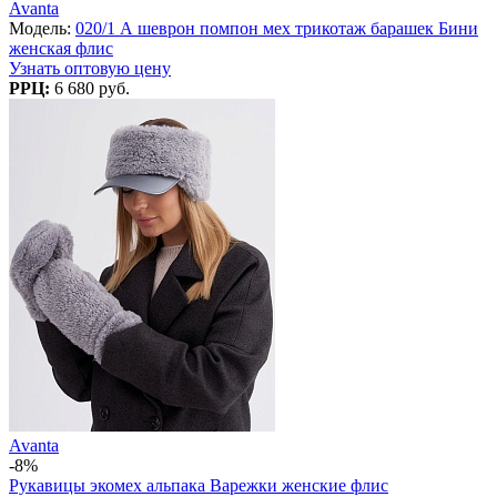
Avanta
Модель:
020/1 А шеврон помпон мех трикотаж барашек Бини
женская флис
Узнать оптовую цену
РРЦ:
6 680 руб.
Avanta
-8%
Рукавицы экомех альпака Варежки женские флис