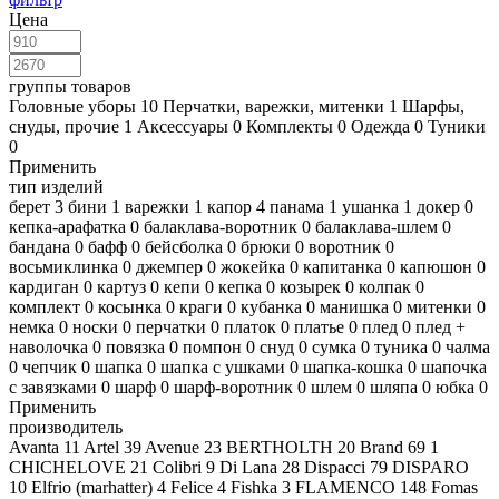
Цена
группы товаров
Головные уборы
10
Перчатки, варежки, митенки
1
Шарфы,
снуды, прочие
1
Аксессуары
0
Комплекты
0
Одежда
0
Туники
0
Применить
тип изделий
берет
3
бини
1
варежки
1
капор
4
панама
1
ушанка
1
докер
0
кепка-арафатка
0
балаклава-воротник
0
балаклава-шлем
0
бандана
0
бафф
0
бейсболка
0
брюки
0
воротник
0
восьмиклинка
0
джемпер
0
жокейка
0
капитанка
0
капюшон
0
кардиган
0
картуз
0
кепи
0
кепка
0
козырек
0
колпак
0
комплект
0
косынка
0
краги
0
кубанка
0
манишка
0
митенки
0
немка
0
носки
0
перчатки
0
платок
0
платье
0
плед
0
плед +
наволочка
0
повязка
0
помпон
0
снуд
0
сумка
0
туника
0
чалма
0
чепчик
0
шапка
0
шапка с ушками
0
шапка-кошка
0
шапочка
с завязками
0
шарф
0
шарф-воротник
0
шлем
0
шляпа
0
юбка
0
Применить
производитель
Avanta
11
Artel
39
Avenue
23
BERTHOLTH
20
Brand 69
1
CHICHELOVE
21
Colibri
9
Di Lana
28
Dispacci
79
DISPARO
10
Elfrio (marhatter)
4
Felice
4
Fishka
3
FLAMENCO
148
Fomas