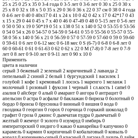
25 x 25
0
25 x 35
0
3-4 года
0
3-5 лет
0
3-6 лет
0
30 x 25
0
30 х
25 х 8
0
32 х 18 х 5
0
35 x 29
0
36
0
36 x 22
0
37 см
0
38
0
4 года
0
4-6 лет
0
40
0
40x17
0
41 х 24 х 10
0
42
0
42 x 17
0
42*17
0
43
х 15 х 29
0
44
0
45 х 7 х 40
0
46
0
47-49
0
48
0
5-15 лет
0
5-6 лет
0
50
0
50 x 19
0
50*19
0
51 x 138
0
51 х 140
0
52
0
53-55
0
53-56
0
54
0
54 х 26
0
54-57
0
54-59
0
54-61
0
55
0
55-56
0
55-57
0
55-
58
0
56 х 140
0
56 х 21
0
56-59
0
57
0
57-59
0
57-60
0
59
0
59-60
0
59-61
0
6 лет
0
6-12 мес
0
6-18 мес
0
S (6-7)
0
6-8
0
6-8 лет
0
60
0
60-61
0
61
0
61-63
0
62
0
62 х 22
0
M (7-8)
0
7-8 лет
0
7-9
лет
0
8 лет
0
9-10 лет
0
9-11 лет
0
90 x 10
0
Применить
цвета в наличии
серый
3
бежевый
2
зеленый
2
коричневый
2
лаванда
2
пепельный
2
синий
2
белый
1
бургундский
1
василек
1
голубой
1
кофе
1
кремовый
1
лосось
1
маренго
1
меланж
1
молочный
1
розовый
1
фуксия
1
черный
1
сл.кость
1
camel
0
азалия
0
айсберг
0
алый
0
амарант
0
ангора
0
антрацит
0
апельсин
0
астра
0
асфальт
0
баклажан
0
бирюза
0
болотный
0
бордо
0
бронза
0
брусника
0
винный
0
вишня
0
вода
0
гвоздика
0
георгин
0
горох
0
горчица
0
горький шоколад
0
графит
0
гроза
0
джинс
0
дымчатая пудра
0
дымчатый
0
желтый
0
жемчуг
0
золото
0
изумруд
0
имбирь
0
императорский
0
индиго
0
какао
0
канарейка
0
капучино
0
карамель
0
кармин
0
кирпичный
0
кобальтовый
0
ковыль
0
коралл
0
коричнево-серый
0
красный
0
лагуна
0
лазурь
0
лайм