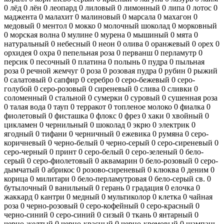
0
лёд
0
лён
0
леопард
0
лиловый
0
лимонный
0
липа
0
лотос
0
маджента
0
малахит
0
малиновый
0
марсала
0
махагон
0
медовый
0
ментол
0
мокко
0
молочный шоколад
0
морковный
0
морская волна
0
мулине
0
мурена
0
мышиный
0
мята
0
натуральный
0
небесный
0
неон
0
олива
0
оранжевый
0
орех
0
орхидея
0
охра
0
пепельная роза
0
перванш
0
перламутр
0
персик
0
песочный
0
платина
0
полынь
0
пудра
0
пыльная
роза
0
речной жемчуг
0
роза
0
розовая пудра
0
рубин
0
рыжий
0
салатовый
0
сапфир
0
серебро
0
серо-бежевый
0
серо-
голубой
0
серо-розовый
0
сиреневый
0
слива
0
сливки
0
соломенный
0
стальной
0
сумерки
0
суровый
0
сушенная роза
0
талая вода
0
тауп
0
терракот
0
топленое молоко
0
фиалка
0
фиолетовый
0
фисташка
0
флокс
0
фрез
0
хаки
0
хвойный
0
цикламен
0
чернильный
0
шоколад
0
экрю
0
электрик
0
ягодный
0
тифани
0
черничный
0
ежевика
0
румяна
0
серо-
коричневый
0
черно-белый
0
черно-серый
0
серо-сиреневый
0
серо-черный
0
принт
0
серо-белый
0
серо-зеленый
0
бело-
серый
0
серо-фиолетовый
0
аквамарин
0
бело-розовый
0
серо-
дымчатый
0
абрикос
0
розово-сиреневый
0
клюква
0
деним
0
корица
0
милитари
0
бело-перламутровая
0
бело-серый св.
0
бутылочный
0
ванильный
0
герань
0
градация
0
елочка
0
жаккард
0
кантри
0
медный
0
мультиколор
0
клетка
0
чайная
роза
0
черно-розовый
0
серо-кофейный
0
серо-красный
0
черно-синий
0
серо-синий
0
сизый
0
ткань
0
янтарный
0
черно-желтый
0
черно-красный
0
черно-кремовый
0
шампань