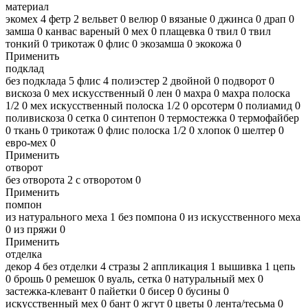
материал
экомех
4
фетр
2
вельвет
0
велюр
0
вязаные
0
джинса
0
драп
0
замша
0
канвас вареный
0
мех
0
плащевка
0
твил
0
твил
тонкий
0
трикотаж
0
флис
0
экозамша
0
экокожа
0
Применить
подклад
без подклада
5
флис
4
полиэстер
2
двойной
0
подворот
0
вискоза
0
мех искусственный
0
лен
0
махра
0
махра полоска
1/2
0
мех искусственный полоска 1/2
0
орсотерм
0
полиамид
0
поливискоза
0
сетка
0
синтепон
0
термостежка
0
термофайбер
0
ткань
0
трикотаж
0
флис полоска 1/2
0
хлопок
0
шелтер
0
евро-мех
0
Применить
отворот
без отворота
2
с отворотом
0
Применить
помпон
из натурального меха
1
без помпона
0
из искусственного меха
0
из пряжи
0
Применить
отделка
декор
4
без отделки
4
стразы
2
аппликация
1
вышивка
1
цепь
0
брошь
0
ремешок
0
вуаль, сетка
0
натуральный мех
0
застежка-клевант
0
пайетки
0
бисер
0
бусины
0
искусственный мех
0
бант
0
жгут
0
цветы
0
лента/тесьма
0