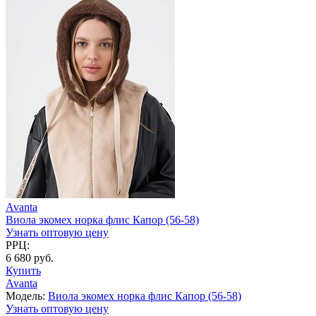
Avanta
Виола экомех норка флис Капор (56-58)
Узнать оптовую цену
РРЦ:
6 680 руб.
Купить
Avanta
Модель:
Виола экомех норка флис Капор (56-58)
Узнать оптовую цену