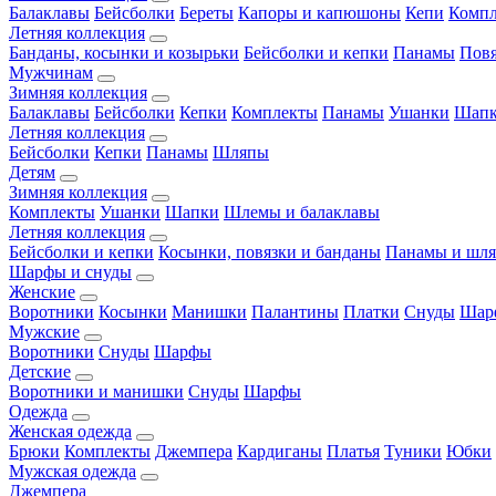
Балаклавы
Бейсболки
Береты
Капоры и капюшоны
Кепи
Комп
Летняя коллекция
Банданы, косынки и козырьки
Бейсболки и кепки
Панамы
Пов
Мужчинам
Зимняя коллекция
Балаклавы
Бейсболки
Кепки
Комплекты
Панамы
Ушанки
Шап
Летняя коллекция
Бейсболки
Кепки
Панамы
Шляпы
Детям
Зимняя коллекция
Комплекты
Ушанки
Шапки
Шлемы и балаклавы
Летняя коллекция
Бейсболки и кепки
Косынки, повязки и банданы
Панамы и шл
Шарфы и снуды
Женские
Воротники
Косынки
Манишки
Палантины
Платки
Снуды
Шар
Мужские
Воротники
Снуды
Шарфы
Детские
Воротники и манишки
Снуды
Шарфы
Одежда
Женская одежда
Брюки
Комплекты
Джемпера
Кардиганы
Платья
Туники
Юбки
Мужская одежда
Джемпера