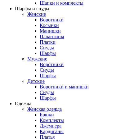
Шапки и комплекты
Шарфы и снуды
Женские
Воротники
Косынки
Манишки
Палантины
Платки
Снуды
Шарфы
Мужские
Воротники
Снуды
Шарфы
Детские
Воротники и манишки
Снуды
Шарфы
Одежда
Женская одежда
Брюки
Комплекты
Джемпера
Кардиганы
Платья