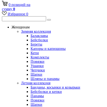
0
позиций
на
сумму
0
Избранное
0
Женщинам
Зимняя коллекция
Балаклавы
Бейсболки
Береты
Капоры и капюшоны
Кепи
Комплекты
Повязки
Ушанки
Чепчики
Шапки
Шляпы и панамы
Летняя коллекция
Банданы, косынки и козырьки
Бейсболки и кепки
Панамы
Повязки
Шапки