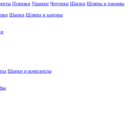
лекты
Повязки
Ушанки
Чепчики
Шапки
Шляпы и панамы
язки
Шапки
Шляпы и капоры
ки
япы
Шапки и комплекты
фы