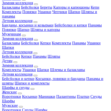
Зимняя коллекция
Балаклавы
Бейсболки
Береты
Капоры и капюшоны
Кепи
Комплекты
Повязки
Ушанки
Чепчики
Шапки
Шляпы и
панамы
Летняя коллекция
Банданы, косынки и козырьки
Бейсболки и кепки
Панамы
Повязки
Шапки
Шляпы и капоры
Мужчинам
Зимняя коллекция
Балаклавы
Бейсболки
Кепки
Комплекты
Панамы
Ушанки
Шапки
Летняя коллекция
Бейсболки
Кепки
Панамы
Шляпы
Детям
Зимняя коллекция
Комплекты
Ушанки
Шапки
Шлемы и балаклавы
Летняя коллекция
Бейсболки и кепки
Косынки, повязки и банданы
Панамы и
шляпы
Шапки и комплекты
Шарфы и снуды
Женские
Воротники
Косынки
Манишки
Палантины
Платки
Снуды
Шарфы
Мужские
Воротники
Снуды
Шарфы