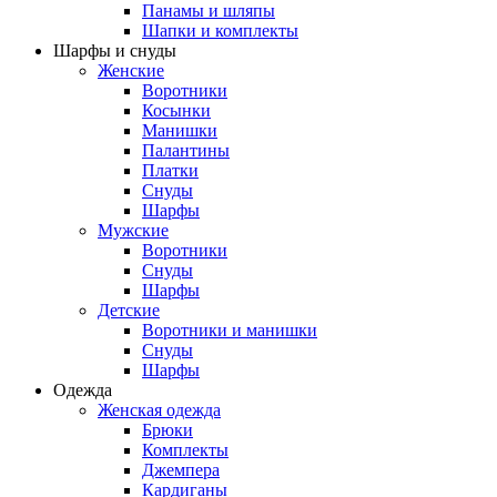
Панамы и шляпы
Шапки и комплекты
Шарфы и снуды
Женские
Воротники
Косынки
Манишки
Палантины
Платки
Снуды
Шарфы
Мужские
Воротники
Снуды
Шарфы
Детские
Воротники и манишки
Снуды
Шарфы
Одежда
Женская одежда
Брюки
Комплекты
Джемпера
Кардиганы