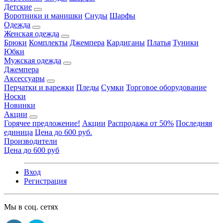
Детские
Воротники и манишки
Снуды
Шарфы
Одежда
Женская одежда
Брюки
Комплекты
Джемпера
Кардиганы
Платья
Туники
Юбки
Мужская одежда
Джемпера
Аксессуары
Перчатки и варежки
Пледы
Сумки
Торговое оборудование
Носки
Новинки
Акции
Горячее предложение!
Акции
Распродажа от 50%
Последняя
единица
Цена до 600 руб.
Производители
Цена до 600 руб
Вход
Регистрация
Мы в соц. сетях