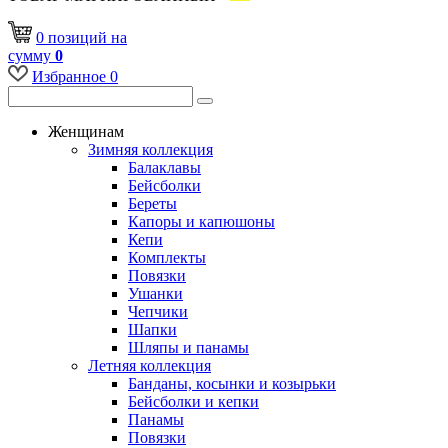
0
позиций
на
сумму
0
Избранное
0
Женщинам
Зимняя коллекция
Балаклавы
Бейсболки
Береты
Капоры и капюшоны
Кепи
Комплекты
Повязки
Ушанки
Чепчики
Шапки
Шляпы и панамы
Летняя коллекция
Банданы, косынки и козырьки
Бейсболки и кепки
Панамы
Повязки