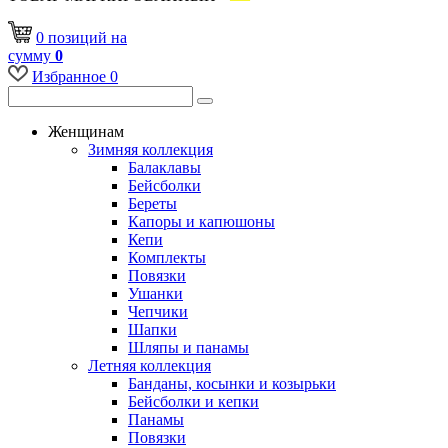
0
позиций
на
сумму
0
Избранное
0
Женщинам
Зимняя коллекция
Балаклавы
Бейсболки
Береты
Капоры и капюшоны
Кепи
Комплекты
Повязки
Ушанки
Чепчики
Шапки
Шляпы и панамы
Летняя коллекция
Банданы, косынки и козырьки
Бейсболки и кепки
Панамы
Повязки