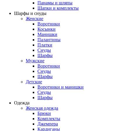
Панамы и шляпы
Шапки и комплекты
Шарфы и снуды
Женские
Воротники
Косынки
Манишки
Палантины
Платки
Снуды
Шарфы
Мужские
Воротники
Снуды
Шарфы
Детские
Воротники и манишки
Снуды
Шарфы
Одежда
Женская одежда
Брюки
Комплекты
Джемпера
Кардиганы