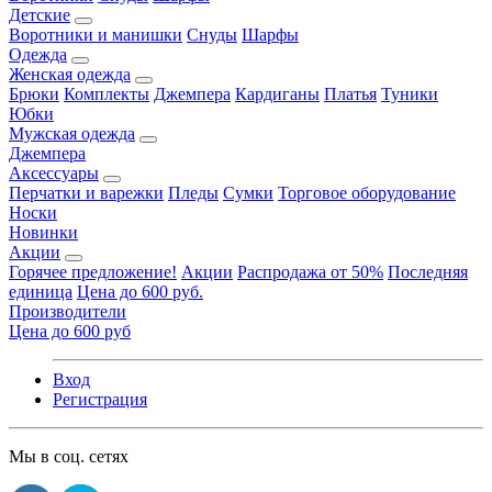
Детские
Воротники и манишки
Снуды
Шарфы
Одежда
Женская одежда
Брюки
Комплекты
Джемпера
Кардиганы
Платья
Туники
Юбки
Мужская одежда
Джемпера
Аксессуары
Перчатки и варежки
Пледы
Сумки
Торговое оборудование
Носки
Новинки
Акции
Горячее предложение!
Акции
Распродажа от 50%
Последняя
единица
Цена до 600 руб.
Производители
Цена до 600 руб
Вход
Регистрация
Мы в соц. сетях