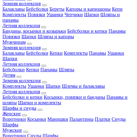
Зимняя коллекция
Балаклавы
Бейсболки
Береты
Капоры и капюшоны
Кепи
Комплекты
Повязки
Ушанки
Чепчики
Шапки
Шляпы и
панамы
Летняя коллекция
Банданы, косынки и козырьки
Бейсболки и кепки
Панамы
Повязки
Шапки
Шляпы и капоры
Мужчинам
Зимняя коллекция
Балаклавы
Бейсболки
Кепки
Комплекты
Панамы
Ушанки
Шапки
Летняя коллекция
Бейсболки
Кепки
Панамы
Шляпы
Детям
Зимняя коллекция
Комплекты
Ушанки
Шапки
Шлемы и балаклавы
Летняя коллекция
Бейсболки и кепки
Косынки, повязки и банданы
Панамы и
шляпы
Шапки и комплекты
Шарфы и снуды
Женские
Воротники
Косынки
Манишки
Палантины
Платки
Снуды
Шарфы
Мужские
Воротники
Снуды
Шарфы