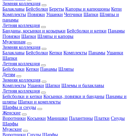
Зимняя коллекция
Балаклавы
Бейсболки
Береты
Капоры и капюшоны
Кепи
Комплекты
Повязки
Ушанки
Чепчики
Шапки
Шляпы и
панамы
Летняя коллекция
Банданы, косынки и козырьки
Бейсболки и кепки
Панамы
Повязки
Шапки
Шляпы и капоры
Мужчинам
Зимняя коллекция
Балаклавы
Бейсболки
Кепки
Комплекты
Панамы
Ушанки
Шапки
Летняя коллекция
Бейсболки
Кепки
Панамы
Шляпы
Детям
Зимняя коллекция
Комплекты
Ушанки
Шапки
Шлемы и балаклавы
Летняя коллекция
Бейсболки и кепки
Косынки, повязки и банданы
Панамы и
шляпы
Шапки и комплекты
Шарфы и снуды
Женские
Воротники
Косынки
Манишки
Палантины
Платки
Снуды
Шарфы
Мужские
Воротники
Снуды
Шарфы