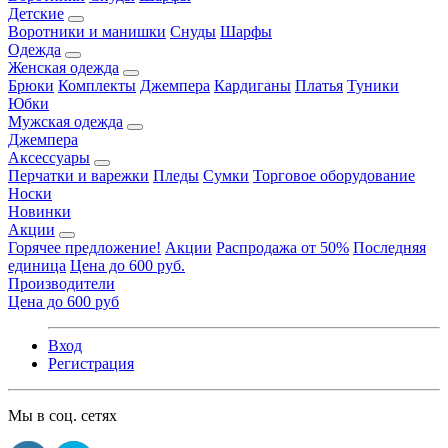
Детские
Воротники и манишки
Снуды
Шарфы
Одежда
Женская одежда
Брюки
Комплекты
Джемпера
Кардиганы
Платья
Туники
Юбки
Мужская одежда
Джемпера
Аксессуары
Перчатки и варежки
Пледы
Сумки
Торговое оборудование
Носки
Новинки
Акции
Горячее предложение!
Акции
Распродажа от 50%
Последняя
единица
Цена до 600 руб.
Производители
Цена до 600 руб
Вход
Регистрация
Мы в соц. сетях