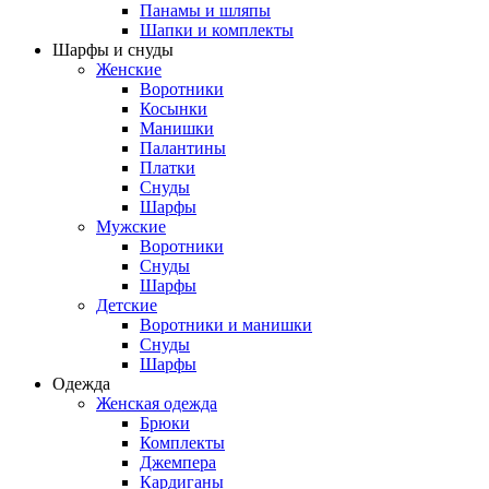
Панамы и шляпы
Шапки и комплекты
Шарфы и снуды
Женские
Воротники
Косынки
Манишки
Палантины
Платки
Снуды
Шарфы
Мужские
Воротники
Снуды
Шарфы
Детские
Воротники и манишки
Снуды
Шарфы
Одежда
Женская одежда
Брюки
Комплекты
Джемпера
Кардиганы