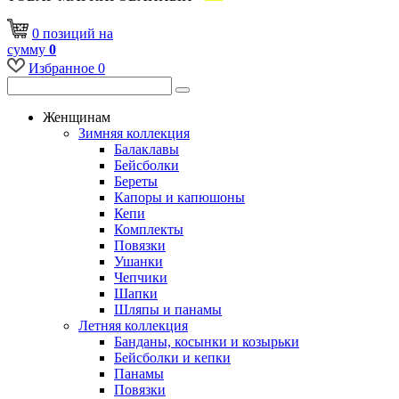
0
позиций
на
сумму
0
Избранное
0
Женщинам
Зимняя коллекция
Балаклавы
Бейсболки
Береты
Капоры и капюшоны
Кепи
Комплекты
Повязки
Ушанки
Чепчики
Шапки
Шляпы и панамы
Летняя коллекция
Банданы, косынки и козырьки
Бейсболки и кепки
Панамы
Повязки