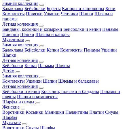
Зимняя коллекция
Балаклавы
Бейсболки
Береты
Капоры и капюшоны
Кепи
Комплекты
Повязки
Ушанки
Чепчики
Шапки
Шляпы и
панамы
Летняя коллекция
Банданы, косынки и козырьки
Бейсболки и кепки
Панамы
Повязки
Шапки
Шляпы и капоры
Мужчинам
Зимняя коллекция
Балаклавы
Бейсболки
Кепки
Комплекты
Панамы
Ушанки
Шапки
Летняя коллекция
Бейсболки
Кепки
Панамы
Шляпы
Детям
Зимняя коллекция
Комплекты
Ушанки
Шапки
Шлемы и балаклавы
Летняя коллекция
Бейсболки и кепки
Косынки, повязки и банданы
Панамы и
шляпы
Шапки и комплекты
Шарфы и снуды
Женские
Воротники
Косынки
Манишки
Палантины
Платки
Снуды
Шарфы
Мужские
Воротники
Снуды
Шарфы