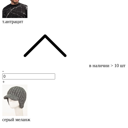
т.антрацит
в наличии
> 10 шт
-
+
серый меланж