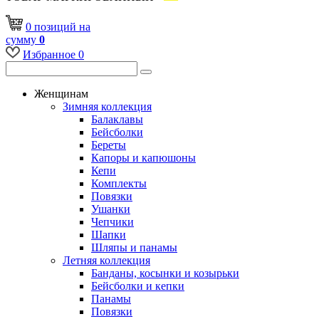
0
позиций
на
сумму
0
Избранное
0
Женщинам
Зимняя коллекция
Балаклавы
Бейсболки
Береты
Капоры и капюшоны
Кепи
Комплекты
Повязки
Ушанки
Чепчики
Шапки
Шляпы и панамы
Летняя коллекция
Банданы, косынки и козырьки
Бейсболки и кепки
Панамы
Повязки