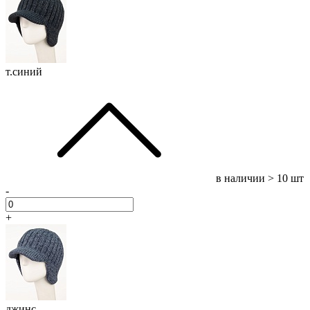
т.синий
в наличии
> 10 шт
-
+
джинс