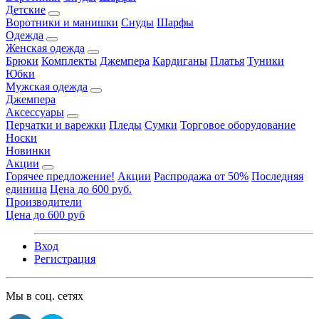
Детские
Воротники и манишки
Снуды
Шарфы
Одежда
Женская одежда
Брюки
Комплекты
Джемпера
Кардиганы
Платья
Туники
Юбки
Мужская одежда
Джемпера
Аксессуары
Перчатки и варежки
Пледы
Сумки
Торговое оборудование
Носки
Новинки
Акции
Горячее предложение!
Акции
Распродажа от 50%
Последняя
единица
Цена до 600 руб.
Производители
Цена до 600 руб
Вход
Регистрация
Мы в соц. сетях