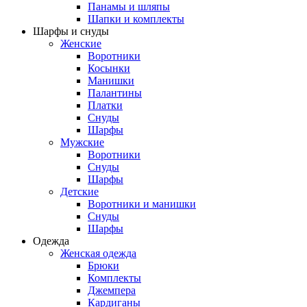
Панамы и шляпы
Шапки и комплекты
Шарфы и снуды
Женские
Воротники
Косынки
Манишки
Палантины
Платки
Снуды
Шарфы
Мужские
Воротники
Снуды
Шарфы
Детские
Воротники и манишки
Снуды
Шарфы
Одежда
Женская одежда
Брюки
Комплекты
Джемпера
Кардиганы