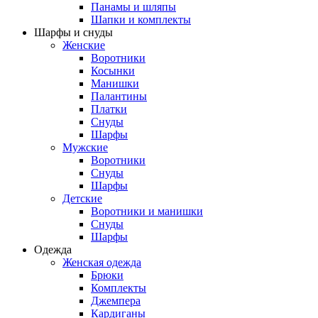
Панамы и шляпы
Шапки и комплекты
Шарфы и снуды
Женские
Воротники
Косынки
Манишки
Палантины
Платки
Снуды
Шарфы
Мужские
Воротники
Снуды
Шарфы
Детские
Воротники и манишки
Снуды
Шарфы
Одежда
Женская одежда
Брюки
Комплекты
Джемпера
Кардиганы