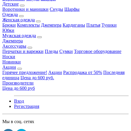
Детские
Воротники и манишки
Снуды
Шарфы
Одежда
Женская одежда
Брюки
Комплекты
Джемпера
Кардиганы
Платья
Туники
Юбки
Мужская одежда
Джемпера
Аксессуары
Перчатки и варежки
Пледы
Сумки
Торговое оборудование
Носки
Новинки
Акции
Горячее предложение!
Акции
Распродажа от 50%
Последняя
единица
Цена до 600 руб.
Производители
Цена до 600 руб
Вход
Регистрация
Мы в соц. сетях