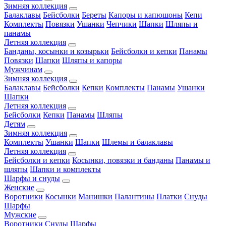
Зимняя коллекция
Балаклавы
Бейсболки
Береты
Капоры и капюшоны
Кепи
Комплекты
Повязки
Ушанки
Чепчики
Шапки
Шляпы и
панамы
Летняя коллекция
Банданы, косынки и козырьки
Бейсболки и кепки
Панамы
Повязки
Шапки
Шляпы и капоры
Мужчинам
Зимняя коллекция
Балаклавы
Бейсболки
Кепки
Комплекты
Панамы
Ушанки
Шапки
Летняя коллекция
Бейсболки
Кепки
Панамы
Шляпы
Детям
Зимняя коллекция
Комплекты
Ушанки
Шапки
Шлемы и балаклавы
Летняя коллекция
Бейсболки и кепки
Косынки, повязки и банданы
Панамы и
шляпы
Шапки и комплекты
Шарфы и снуды
Женские
Воротники
Косынки
Манишки
Палантины
Платки
Снуды
Шарфы
Мужские
Воротники
Снуды
Шарфы