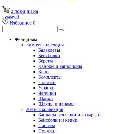
0
позиций
на
сумму
0
Избранное
0
Женщинам
Зимняя коллекция
Балаклавы
Бейсболки
Береты
Капоры и капюшоны
Кепи
Комплекты
Повязки
Ушанки
Чепчики
Шапки
Шляпы и панамы
Летняя коллекция
Банданы, косынки и козырьки
Бейсболки и кепки
Панамы
Повязки