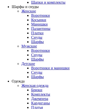
Шапки и комплекты
Шарфы и снуды
Женские
Воротники
Косынки
Манишки
Палантины
Платки
Снуды
Шарфы
Мужские
Воротники
Снуды
Шарфы
Детские
Воротники и манишки
Снуды
Шарфы
Одежда
Женская одежда
Брюки
Комплекты
Джемпера
Кардиганы
Платья