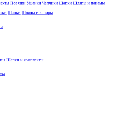
лекты
Повязки
Ушанки
Чепчики
Шапки
Шляпы и панамы
язки
Шапки
Шляпы и капоры
ки
япы
Шапки и комплекты
фы