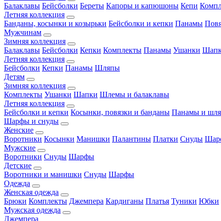
Балаклавы
Бейсболки
Береты
Капоры и капюшоны
Кепи
Комп
Летняя коллекция
Банданы, косынки и козырьки
Бейсболки и кепки
Панамы
Пов
Мужчинам
Зимняя коллекция
Балаклавы
Бейсболки
Кепки
Комплекты
Панамы
Ушанки
Шап
Летняя коллекция
Бейсболки
Кепки
Панамы
Шляпы
Детям
Зимняя коллекция
Комплекты
Ушанки
Шапки
Шлемы и балаклавы
Летняя коллекция
Бейсболки и кепки
Косынки, повязки и банданы
Панамы и шл
Шарфы и снуды
Женские
Воротники
Косынки
Манишки
Палантины
Платки
Снуды
Шар
Мужские
Воротники
Снуды
Шарфы
Детские
Воротники и манишки
Снуды
Шарфы
Одежда
Женская одежда
Брюки
Комплекты
Джемпера
Кардиганы
Платья
Туники
Юбки
Мужская одежда
Джемпера