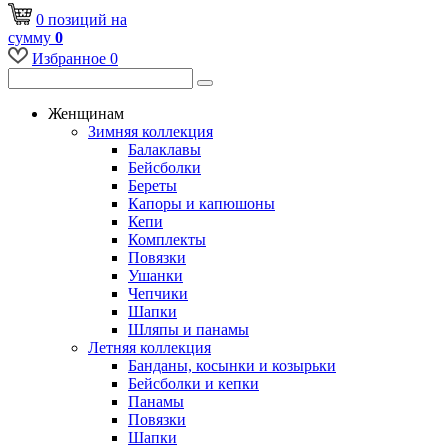
0
позиций
на
сумму
0
Избранное
0
Женщинам
Зимняя коллекция
Балаклавы
Бейсболки
Береты
Капоры и капюшоны
Кепи
Комплекты
Повязки
Ушанки
Чепчики
Шапки
Шляпы и панамы
Летняя коллекция
Банданы, косынки и козырьки
Бейсболки и кепки
Панамы
Повязки
Шапки