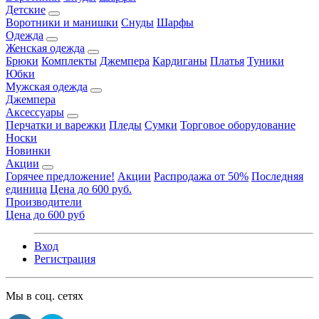
Детские
Воротники и манишки
Снуды
Шарфы
Одежда
Женская одежда
Брюки
Комплекты
Джемпера
Кардиганы
Платья
Туники
Юбки
Мужская одежда
Джемпера
Аксессуары
Перчатки и варежки
Пледы
Сумки
Торговое оборудование
Носки
Новинки
Акции
Горячее предложение!
Акции
Распродажа от 50%
Последняя
единица
Цена до 600 руб.
Производители
Цена до 600 руб
Вход
Регистрация
Мы в соц. сетях