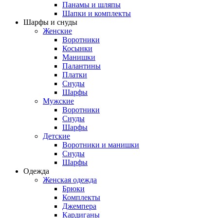
Панамы и шляпы
Шапки и комплекты
Шарфы и снуды
Женские
Воротники
Косынки
Манишки
Палантины
Платки
Снуды
Шарфы
Мужские
Воротники
Снуды
Шарфы
Детские
Воротники и манишки
Снуды
Шарфы
Одежда
Женская одежда
Брюки
Комплекты
Джемпера
Кардиганы