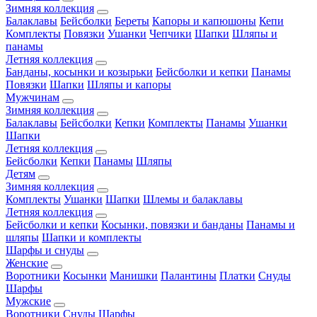
Зимняя коллекция
Балаклавы
Бейсболки
Береты
Капоры и капюшоны
Кепи
Комплекты
Повязки
Ушанки
Чепчики
Шапки
Шляпы и
панамы
Летняя коллекция
Банданы, косынки и козырьки
Бейсболки и кепки
Панамы
Повязки
Шапки
Шляпы и капоры
Мужчинам
Зимняя коллекция
Балаклавы
Бейсболки
Кепки
Комплекты
Панамы
Ушанки
Шапки
Летняя коллекция
Бейсболки
Кепки
Панамы
Шляпы
Детям
Зимняя коллекция
Комплекты
Ушанки
Шапки
Шлемы и балаклавы
Летняя коллекция
Бейсболки и кепки
Косынки, повязки и банданы
Панамы и
шляпы
Шапки и комплекты
Шарфы и снуды
Женские
Воротники
Косынки
Манишки
Палантины
Платки
Снуды
Шарфы
Мужские
Воротники
Снуды
Шарфы