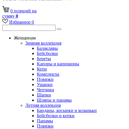
0
позиций
на
сумму
0
Избранное
0
Женщинам
Зимняя коллекция
Балаклавы
Бейсболки
Береты
Капоры и капюшоны
Кепи
Комплекты
Повязки
Ушанки
Чепчики
Шапки
Шляпы и панамы
Летняя коллекция
Банданы, косынки и козырьки
Бейсболки и кепки
Панамы
Повязки