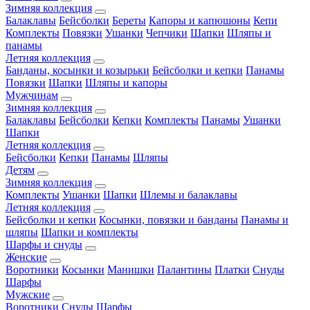
Зимняя коллекция
Балаклавы
Бейсболки
Береты
Капоры и капюшоны
Кепи
Комплекты
Повязки
Ушанки
Чепчики
Шапки
Шляпы и
панамы
Летняя коллекция
Банданы, косынки и козырьки
Бейсболки и кепки
Панамы
Повязки
Шапки
Шляпы и капоры
Мужчинам
Зимняя коллекция
Балаклавы
Бейсболки
Кепки
Комплекты
Панамы
Ушанки
Шапки
Летняя коллекция
Бейсболки
Кепки
Панамы
Шляпы
Детям
Зимняя коллекция
Комплекты
Ушанки
Шапки
Шлемы и балаклавы
Летняя коллекция
Бейсболки и кепки
Косынки, повязки и банданы
Панамы и
шляпы
Шапки и комплекты
Шарфы и снуды
Женские
Воротники
Косынки
Манишки
Палантины
Платки
Снуды
Шарфы
Мужские
Воротники
Снуды
Шарфы