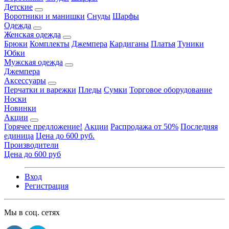
Детские
Воротники и манишки
Снуды
Шарфы
Одежда
Женская одежда
Брюки
Комплекты
Джемпера
Кардиганы
Платья
Туники
Юбки
Мужская одежда
Джемпера
Аксессуары
Перчатки и варежки
Пледы
Сумки
Торговое оборудование
Носки
Новинки
Акции
Горячее предложение!
Акции
Распродажа от 50%
Последняя
единица
Цена до 600 руб.
Производители
Цена до 600 руб
Вход
Регистрация
Мы в соц. сетях