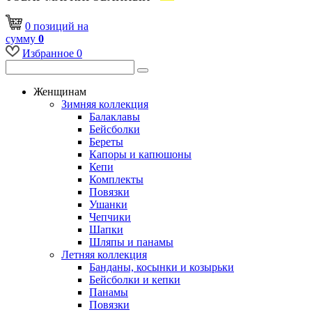
0
позиций
на
сумму
0
Избранное
0
Женщинам
Зимняя коллекция
Балаклавы
Бейсболки
Береты
Капоры и капюшоны
Кепи
Комплекты
Повязки
Ушанки
Чепчики
Шапки
Шляпы и панамы
Летняя коллекция
Банданы, косынки и козырьки
Бейсболки и кепки
Панамы
Повязки