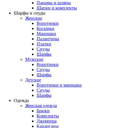
Панамы и шляпы
Шапки и комплекты
Шарфы и снуды
Женские
Воротники
Косынки
Манишки
Палантины
Платки
Снуды
Шарфы
Мужские
Воротники
Снуды
Шарфы
Детские
Воротники и манишки
Снуды
Шарфы
Одежда
Женская одежда
Брюки
Комплекты
Джемпера
Кардиганы