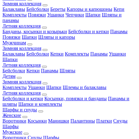
Зимняя коллекция
Балаклавы
Бейсболки
Береты
Капоры и капюшоны
Кепи
Комплекты
Повязки
Ушанки
Чепчики
Шапки
Шляпы и
панамы
Летняя коллекция
Банданы, косынки и козырьки
Бейсболки и кепки
Панамы
Повязки
Шапки
Шляпы и капоры
Мужчинам
Зимняя коллекция
Балаклавы
Бейсболки
Кепки
Комплекты
Панамы
Ушанки
Шапки
Летняя коллекция
Бейсболки
Кепки
Панамы
Шляпы
Детям
Зимняя коллекция
Комплекты
Ушанки
Шапки
Шлемы и балаклавы
Летняя коллекция
Бейсболки и кепки
Косынки, повязки и банданы
Панамы и
шляпы
Шапки и комплекты
Шарфы и снуды
Женские
Воротники
Косынки
Манишки
Палантины
Платки
Снуды
Шарфы
Мужские
Воротники
Снуды
Шарфы