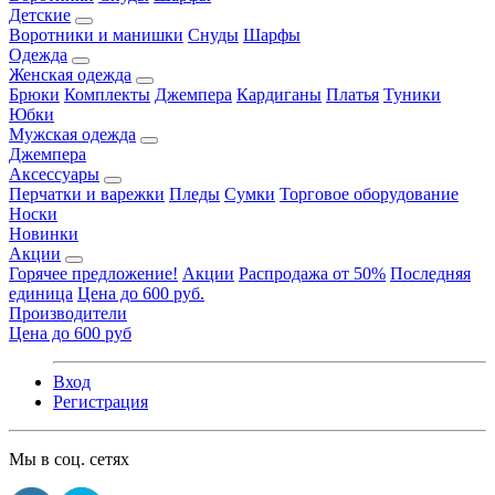
Детские
Воротники и манишки
Снуды
Шарфы
Одежда
Женская одежда
Брюки
Комплекты
Джемпера
Кардиганы
Платья
Туники
Юбки
Мужская одежда
Джемпера
Аксессуары
Перчатки и варежки
Пледы
Сумки
Торговое оборудование
Носки
Новинки
Акции
Горячее предложение!
Акции
Распродажа от 50%
Последняя
единица
Цена до 600 руб.
Производители
Цена до 600 руб
Вход
Регистрация
Мы в соц. сетях