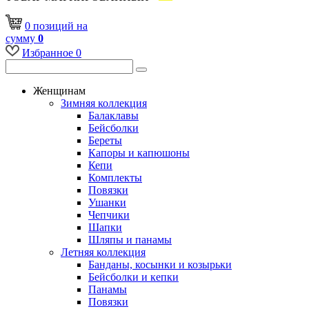
0
позиций
на
сумму
0
Избранное
0
Женщинам
Зимняя коллекция
Балаклавы
Бейсболки
Береты
Капоры и капюшоны
Кепи
Комплекты
Повязки
Ушанки
Чепчики
Шапки
Шляпы и панамы
Летняя коллекция
Банданы, косынки и козырьки
Бейсболки и кепки
Панамы
Повязки