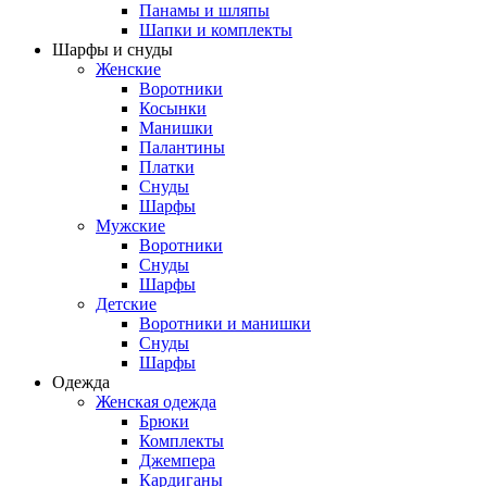
Панамы и шляпы
Шапки и комплекты
Шарфы и снуды
Женские
Воротники
Косынки
Манишки
Палантины
Платки
Снуды
Шарфы
Мужские
Воротники
Снуды
Шарфы
Детские
Воротники и манишки
Снуды
Шарфы
Одежда
Женская одежда
Брюки
Комплекты
Джемпера
Кардиганы