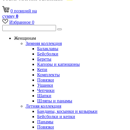
0
позиций
на
сумму
0
Избранное
0
Женщинам
Зимняя коллекция
Балаклавы
Бейсболки
Береты
Капоры и капюшоны
Кепи
Комплекты
Повязки
Ушанки
Чепчики
Шапки
Шляпы и панамы
Летняя коллекция
Банданы, косынки и козырьки
Бейсболки и кепки
Панамы
Повязки