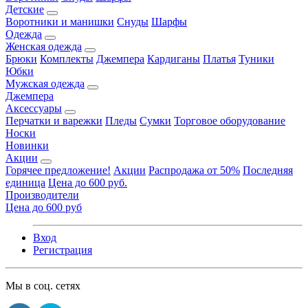
Детские
Воротники и манишки
Снуды
Шарфы
Одежда
Женская одежда
Брюки
Комплекты
Джемпера
Кардиганы
Платья
Туники
Юбки
Мужская одежда
Джемпера
Аксессуары
Перчатки и варежки
Пледы
Сумки
Торговое оборудование
Носки
Новинки
Акции
Горячее предложение!
Акции
Распродажа от 50%
Последняя
единица
Цена до 600 руб.
Производители
Цена до 600 руб
Вход
Регистрация
Мы в соц. сетях