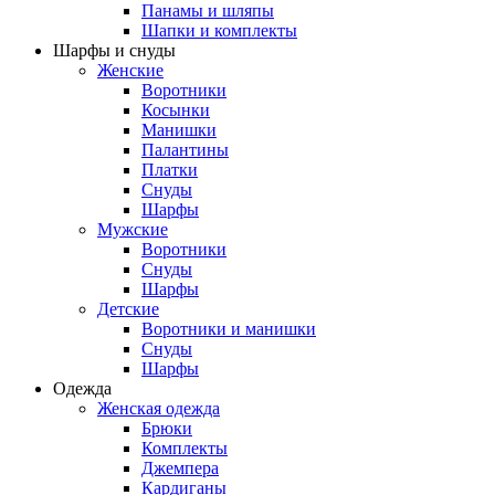
Панамы и шляпы
Шапки и комплекты
Шарфы и снуды
Женские
Воротники
Косынки
Манишки
Палантины
Платки
Снуды
Шарфы
Мужские
Воротники
Снуды
Шарфы
Детские
Воротники и манишки
Снуды
Шарфы
Одежда
Женская одежда
Брюки
Комплекты
Джемпера
Кардиганы