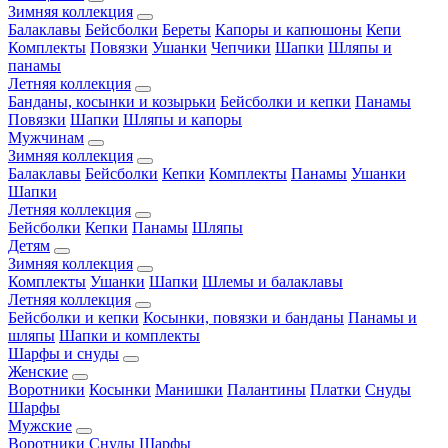
Зимняя коллекция
Балаклавы
Бейсболки
Береты
Капоры и капюшоны
Кепи
Комплекты
Повязки
Ушанки
Чепчики
Шапки
Шляпы и
панамы
Летняя коллекция
Банданы, косынки и козырьки
Бейсболки и кепки
Панамы
Повязки
Шапки
Шляпы и капоры
Мужчинам
Зимняя коллекция
Балаклавы
Бейсболки
Кепки
Комплекты
Панамы
Ушанки
Шапки
Летняя коллекция
Бейсболки
Кепки
Панамы
Шляпы
Детям
Зимняя коллекция
Комплекты
Ушанки
Шапки
Шлемы и балаклавы
Летняя коллекция
Бейсболки и кепки
Косынки, повязки и банданы
Панамы и
шляпы
Шапки и комплекты
Шарфы и снуды
Женские
Воротники
Косынки
Манишки
Палантины
Платки
Снуды
Шарфы
Мужские
Воротники
Снуды
Шарфы