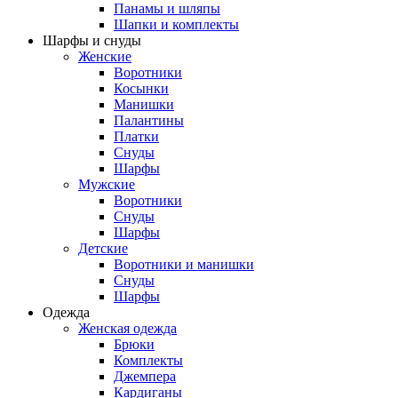
Панамы и шляпы
Шапки и комплекты
Шарфы и снуды
Женские
Воротники
Косынки
Манишки
Палантины
Платки
Снуды
Шарфы
Мужские
Воротники
Снуды
Шарфы
Детские
Воротники и манишки
Снуды
Шарфы
Одежда
Женская одежда
Брюки
Комплекты
Джемпера
Кардиганы