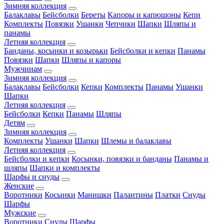
Зимняя коллекция
Балаклавы
Бейсболки
Береты
Капоры и капюшоны
Кепи
Комплекты
Повязки
Ушанки
Чепчики
Шапки
Шляпы и
панамы
Летняя коллекция
Банданы, косынки и козырьки
Бейсболки и кепки
Панамы
Повязки
Шапки
Шляпы и капоры
Мужчинам
Зимняя коллекция
Балаклавы
Бейсболки
Кепки
Комплекты
Панамы
Ушанки
Шапки
Летняя коллекция
Бейсболки
Кепки
Панамы
Шляпы
Детям
Зимняя коллекция
Комплекты
Ушанки
Шапки
Шлемы и балаклавы
Летняя коллекция
Бейсболки и кепки
Косынки, повязки и банданы
Панамы и
шляпы
Шапки и комплекты
Шарфы и снуды
Женские
Воротники
Косынки
Манишки
Палантины
Платки
Снуды
Шарфы
Мужские
Воротники
Снуды
Шарфы