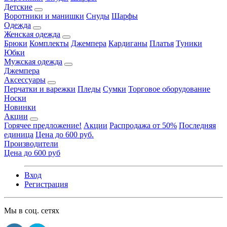
Детские
Воротники и манишки
Снуды
Шарфы
Одежда
Женская одежда
Брюки
Комплекты
Джемпера
Кардиганы
Платья
Туники
Юбки
Мужская одежда
Джемпера
Аксессуары
Перчатки и варежки
Пледы
Сумки
Торговое оборудование
Носки
Новинки
Акции
Горячее предложение!
Акции
Распродажа от 50%
Последняя
единица
Цена до 600 руб.
Производители
Цена до 600 руб
Вход
Регистрация
Мы в соц. сетях