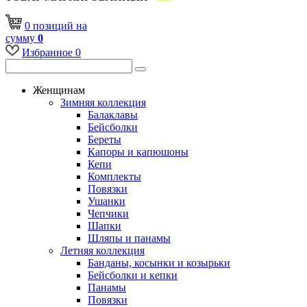
0
позиций
на
сумму
0
Избранное
0
Женщинам
Зимняя коллекция
Балаклавы
Бейсболки
Береты
Капоры и капюшоны
Кепи
Комплекты
Повязки
Ушанки
Чепчики
Шапки
Шляпы и панамы
Летняя коллекция
Банданы, косынки и козырьки
Бейсболки и кепки
Панамы
Повязки